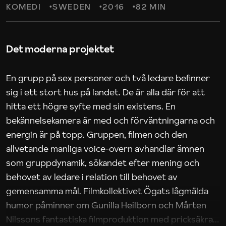
KOMEDI
SWEDEN
2016
82 MIN
Det moderna projektet
En grupp på sex personer och två ledare befinner
sig i ett stort hus på landet. De är alla där för att
hitta ett högre syfte med sin existens. En
bekännelsekamera är med och förväntningarna och
energin är på topp. Gruppen, filmen och den
allvetande manliga voice-overn avhandlar ämnen
som gruppdynamik, sökandet efter mening och
behovet av ledare i relation till behovet av
gemensamma mål. Filmkollektivet Ögats lågmälda
humor påminner om Gunilla Heilborn och Mårten
Nilssons fantastiska filmproduktion med pricksäkra