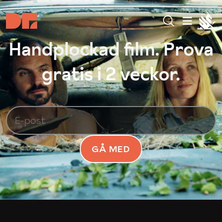
Handplockad film. Prova
gratis i 2 veckor.
GÅ MED