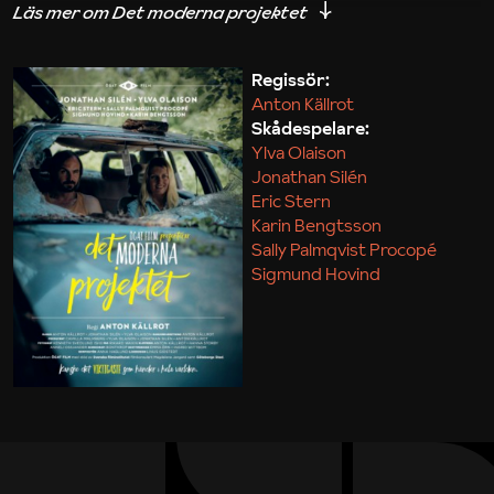
iakttagelser om hur svårt det kan vara att omsätta
teori till praktik.
Regissör:
Anton Källrot
Maja Kekonius
Skådespelare:
Ylva Olaison
Jonathan Silén
Eric Stern
Karin Bengtsson
Sally Palmqvist Procopé
Sigmund Hovind