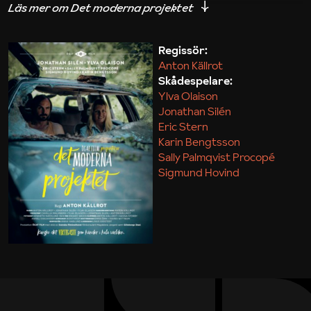
iakttagelser om hur svårt det kan vara att omsätta
teori till praktik.
Regissör:
Anton Källrot
Maja Kekonius
Skådespelare:
Ylva Olaison
Jonathan Silén
Eric Stern
Karin Bengtsson
Sally Palmqvist Procopé
Sigmund Hovind