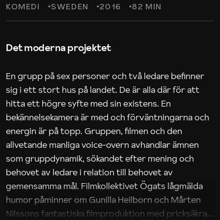
KOMEDI
SWEDEN
2016
82 MIN
Det moderna projektet
En grupp på sex personer och två ledare befinner
sig i ett stort hus på landet. De är alla där för att
hitta ett högre syfte med sin existens. En
bekännelsekamera är med och förväntningarna och
energin är på topp. Gruppen, filmen och den
allvetande manliga voice-overn avhandlar ämnen
som gruppdynamik, sökandet efter mening och
behovet av ledare i relation till behovet av
gemensamma mål. Filmkollektivet Ögats lågmälda
humor påminner om Gunilla Heilborn och Mårten
Nilssons fantastiska filmproduktion med pricksäkra