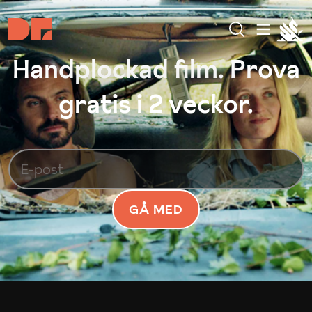
Handplockad film. Prova
gratis i 2 veckor.
GÅ MED