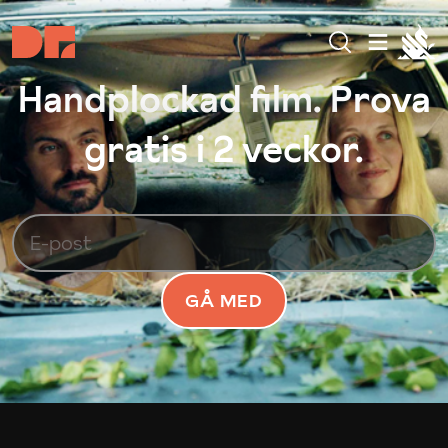
Handplockad film. Prova
gratis i 2 veckor.
GÅ MED