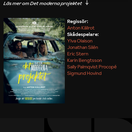
iakttagelser om hur svårt det kan vara att omsätta
teori till praktik.
Regissör:
Anton Källrot
Maja Kekonius
Skådespelare:
Ylva Olaison
Jonathan Silén
Eric Stern
Karin Bengtsson
Sally Palmqvist Procopé
Sigmund Hovind