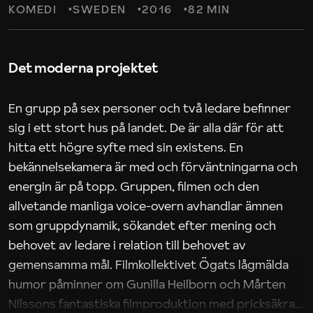
KOMEDI
SWEDEN
2016
82 MIN
Det moderna projektet
En grupp på sex personer och två ledare befinner
sig i ett stort hus på landet. De är alla där för att
hitta ett högre syfte med sin existens. En
bekännelsekamera är med och förväntningarna och
energin är på topp. Gruppen, filmen och den
allvetande manliga voice-overn avhandlar ämnen
som gruppdynamik, sökandet efter mening och
behovet av ledare i relation till behovet av
gemensamma mål. Filmkollektivet Ögats lågmälda
humor påminner om Gunilla Heilborn och Mårten
Nilssons fantastiska filmproduktion med pricksäkra