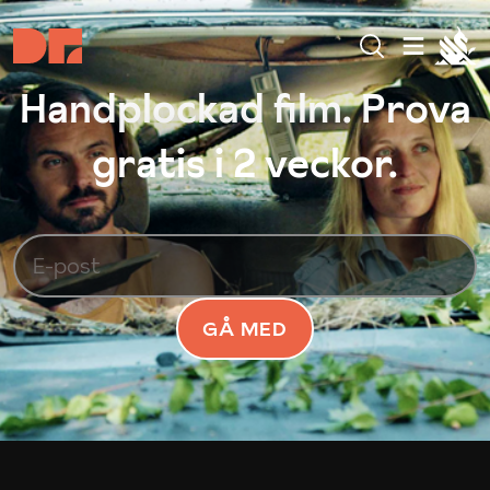
Handplockad film. Prova
gratis i 2 veckor.
GÅ MED