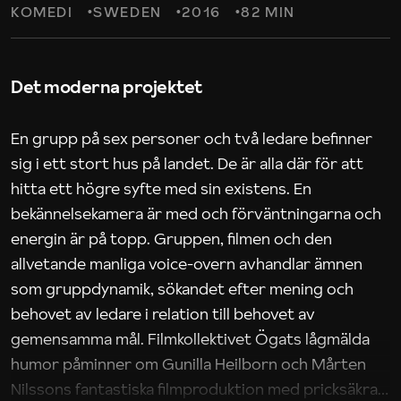
KOMEDI
SWEDEN
2016
82 MIN
Det moderna projektet
En grupp på sex personer och två ledare befinner
sig i ett stort hus på landet. De är alla där för att
hitta ett högre syfte med sin existens. En
bekännelsekamera är med och förväntningarna och
energin är på topp. Gruppen, filmen och den
allvetande manliga voice-overn avhandlar ämnen
som gruppdynamik, sökandet efter mening och
behovet av ledare i relation till behovet av
gemensamma mål. Filmkollektivet Ögats lågmälda
humor påminner om Gunilla Heilborn och Mårten
Nilssons fantastiska filmproduktion med pricksäkra