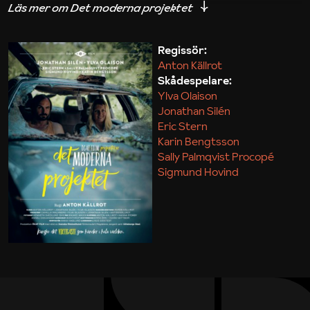
iakttagelser om hur svårt det kan vara att omsätta
teori till praktik.
Regissör:
Anton Källrot
Maja Kekonius
Skådespelare:
Ylva Olaison
Jonathan Silén
Eric Stern
Karin Bengtsson
Sally Palmqvist Procopé
Sigmund Hovind