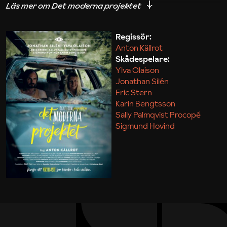
iakttagelser om hur svårt det kan vara att omsätta
teori till praktik.
Regissör:
Anton Källrot
Maja Kekonius
Skådespelare:
Ylva Olaison
Jonathan Silén
Eric Stern
Karin Bengtsson
Sally Palmqvist Procopé
Sigmund Hovind