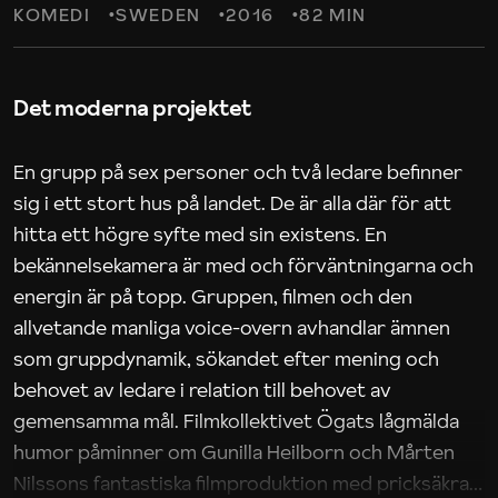
KOMEDI
SWEDEN
2016
82 MIN
Det moderna projektet
En grupp på sex personer och två ledare befinner
sig i ett stort hus på landet. De är alla där för att
hitta ett högre syfte med sin existens. En
bekännelsekamera är med och förväntningarna och
energin är på topp. Gruppen, filmen och den
allvetande manliga voice-overn avhandlar ämnen
som gruppdynamik, sökandet efter mening och
behovet av ledare i relation till behovet av
gemensamma mål. Filmkollektivet Ögats lågmälda
humor påminner om Gunilla Heilborn och Mårten
Nilssons fantastiska filmproduktion med pricksäkra