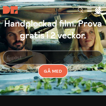
Handplockad film. Prova
gratis i 2 veckor.
GÅ MED