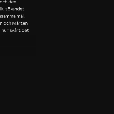
 och den
ik, sökandet
ensamma mål.
rn och Mårten
 hur svårt det