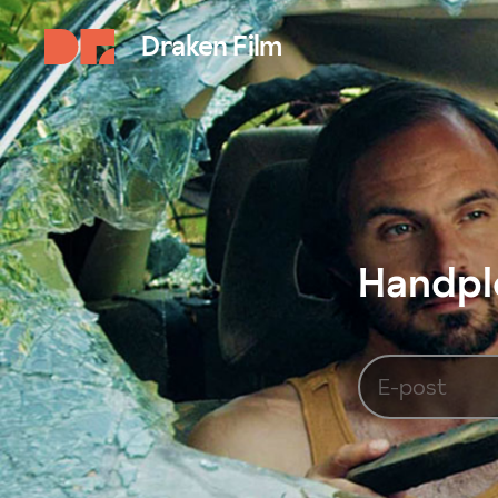
Draken Film
Handplo