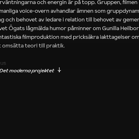
rväntningarna och energin är på topp. Gruppen, filmen
 manliga voice-overn avhandlar ämnen som gruppdynam
g och behovet av ledare i relation till behovet av gem
tivet Ögats lågmälda humor påminner om Gunilla Heilbo
ntastiska filmproduktion med pricksäkra iakttagelser om
 omsätta teori till praktik.
ius