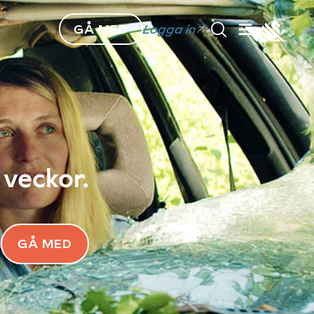
GÅ MED
Logga in
 veckor.
GÅ MED