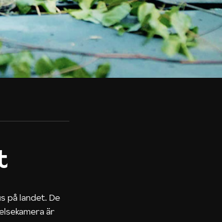
t
us på landet. De
nelsekamera är