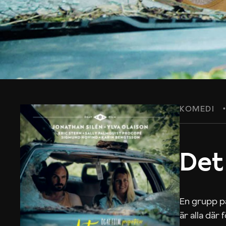
KOMEDI
Det
En grupp på
är alla där