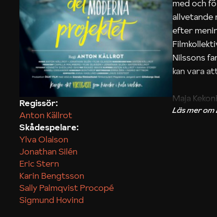
med och fö
allvetande
efter menin
Filmkollek
Nilssons fa
kan vara att
Maja Kekon
Regissör:
Anton Källrot
Skådespelare:
Ylva Olaison
Jonathan Silén
Eric Stern
Karin Bengtsson
Sally Palmqvist Procopé
Sigmund Hovind