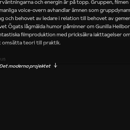
rväntningarna och energin är på topp. Gruppen, filmen
 manliga voice-overn avhandlar ämnen som gruppdynam
g och behovet av ledare i relation till behovet av gem
tivet Ögats lågmälda humor påminner om Gunilla Heilbo
ntastiska filmproduktion med pricksäkra iakttagelser om
 omsätta teori till praktik.
ius