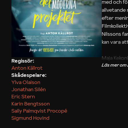
med och fö
allvetande
efter menin
Filmkollek
Nilssons fa
kan vara att
Maja Kekon
Regissör:
Anton Källrot
Skådespelare:
Ylva Olaison
Jonathan Silén
Eric Stern
Karin Bengtsson
Sally Palmqvist Procopé
Sigmund Hovind