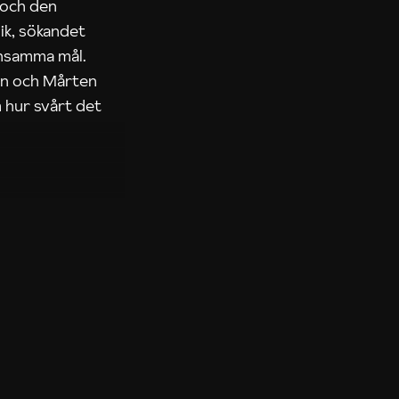
 och den
ik, sökandet
ensamma mål.
rn och Mårten
 hur svårt det