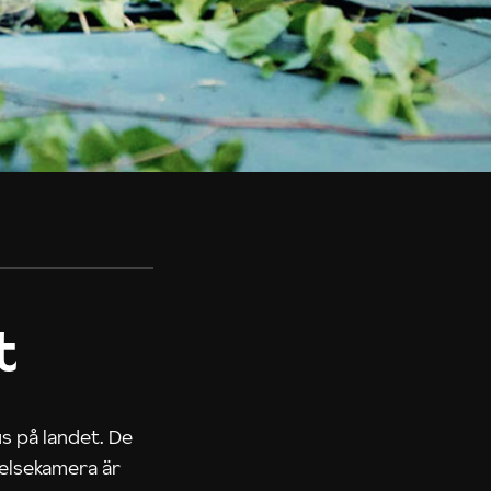
t
us på landet. De
nelsekamera är