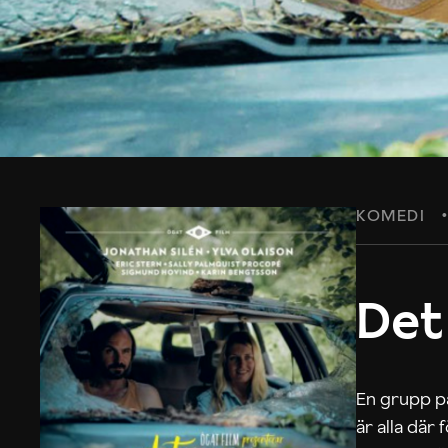
KOMEDI
Det
En grupp på
är alla där