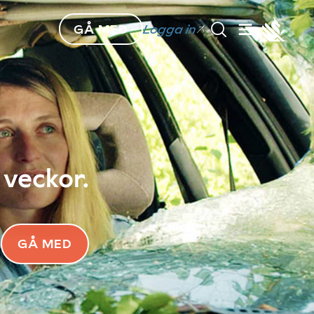
GÅ MED
Logga in
 veckor.
GÅ MED