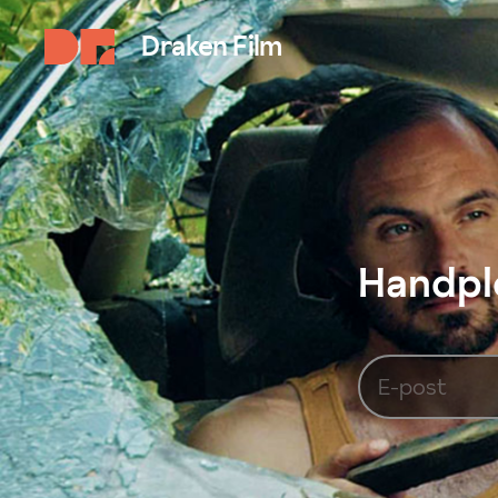
Draken Film
Handplo