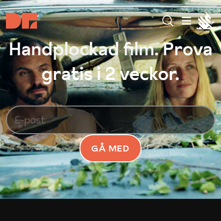
Handplockad film. Prova
gratis i 2 veckor.
GÅ MED