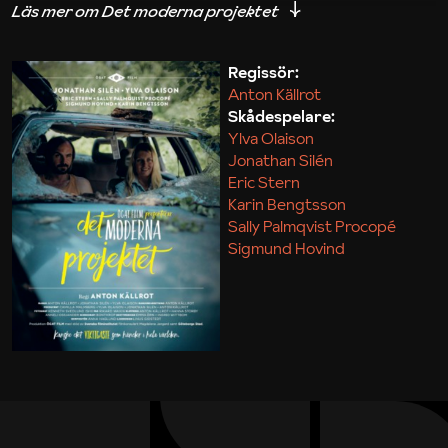
iakttagelser om hur svårt det kan vara att omsätta
teori till praktik.
Regissör:
Anton Källrot
Maja Kekonius
Skådespelare:
Ylva Olaison
Jonathan Silén
Eric Stern
Karin Bengtsson
Sally Palmqvist Procopé
Sigmund Hovind