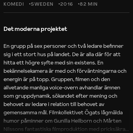
KOMEDI
SWEDEN
2016
82 MIN
Det moderna projektet
En grupp på sex personer och två ledare befinner
sig i ett stort hus på landet. De är alla där för att
hitta ett högre syfte med sin existens. En
bekännelsekamera är med och förväntningarna och
energin är på topp. Gruppen, filmen och den
allvetande manliga voice-overn avhandlar ämnen
som gruppdynamik, sökandet efter mening och
behovet av ledare i relation till behovet av
gemensamma mål. Filmkollektivet Ögats lågmälda
humor påminner om Gunilla Heilborn och Mårten
Nilssons fantastiska filmproduktion med pricksäkra