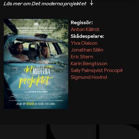
iakttagelser om hur svårt det kan vara att omsätta
teori till praktik.
Regissör:
Anton Källrot
Maja Kekonius
Skådespelare:
Ylva Olaison
Jonathan Silén
Eric Stern
Karin Bengtsson
Sally Palmqvist Procopé
Sigmund Hovind