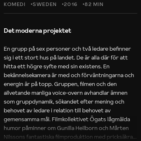
KOMEDI
SWEDEN
2016
82 MIN
Det moderna projektet
En grupp på sex personer och två ledare befinner
sig i ett stort hus på landet. De är alla där för att
hitta ett högre syfte med sin existens. En
bekännelsekamera är med och förväntningarna och
energin är på topp. Gruppen, filmen och den
allvetande manliga voice-overn avhandlar ämnen
som gruppdynamik, sökandet efter mening och
behovet av ledare i relation till behovet av
gemensamma mål. Filmkollektivet Ögats lågmälda
humor påminner om Gunilla Heilborn och Mårten
Nilssons fantastiska filmproduktion med pricksäkra