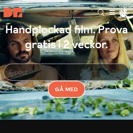
Handplockad film. Prova
gratis i 2 veckor.
GÅ MED