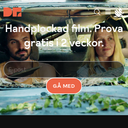
Handplockad film. Prova
gratis i 2 veckor.
GÅ MED