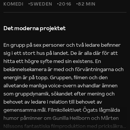
KOMEDI
SWEDEN
2016
82 MIN
Det moderna projektet
En grupp på sex personer och två ledare befinner
sig i ett stort hus på landet. De är alla där för att
hitta ett högre syfte med sin existens. En
bekännelsekamera är med och förväntningarna och
energin är på topp. Gruppen, filmen och den
allvetande manliga voice-overn avhandlar ämnen
som gruppdynamik, sökandet efter mening och
behovet av ledare i relation till behovet av
gemensamma mål. Filmkollektivet Ögats lågmälda
humor påminner om Gunilla Heilborn och Mårten
Nilssons fantastiska filmproduktion med pricksäkra