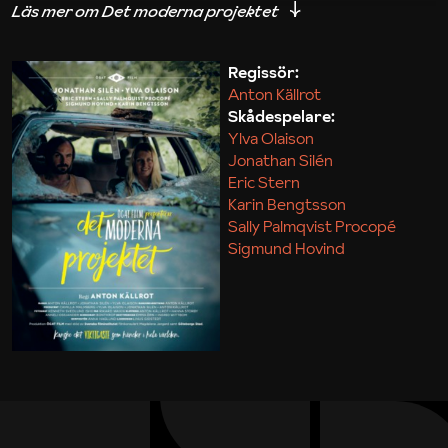
iakttagelser om hur svårt det kan vara att omsätta
teori till praktik.
Regissör:
Anton Källrot
Maja Kekonius
Skådespelare:
Ylva Olaison
Jonathan Silén
Eric Stern
Karin Bengtsson
Sally Palmqvist Procopé
Sigmund Hovind