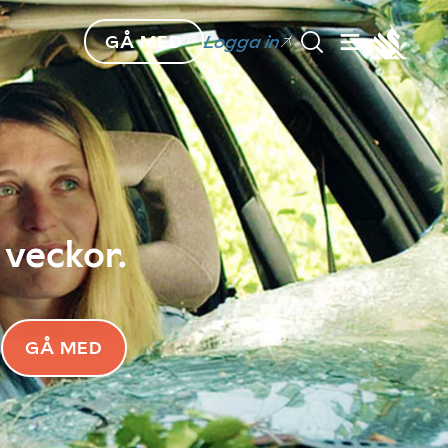
GÅ MED
Logga in
 veckor.
GÅ MED