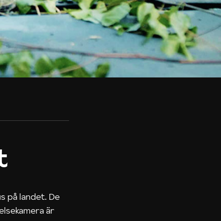
t
us på landet. De
nelsekamera är