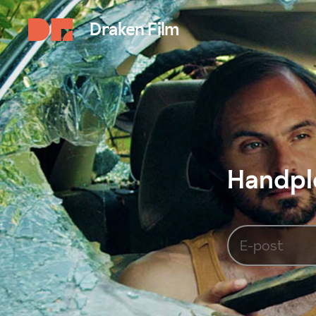
Draken Film
Handplo