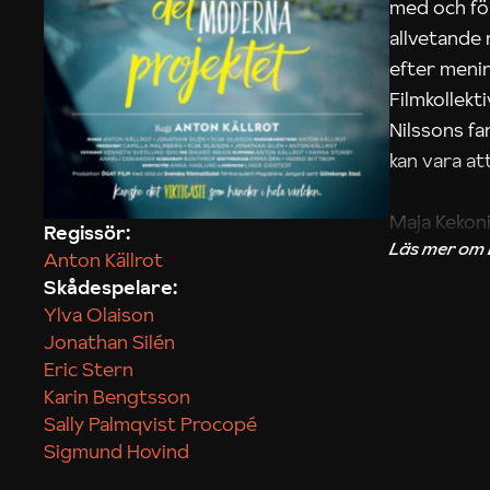
med och fö
allvetande
efter menin
Filmkollek
Nilssons fa
kan vara att
Maja Kekon
Regissör:
Anton Källrot
Skådespelare:
Ylva Olaison
Jonathan Silén
Eric Stern
Karin Bengtsson
Sally Palmqvist Procopé
Sigmund Hovind