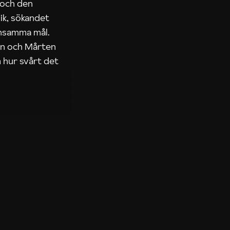
 och den
ik, sökandet
ensamma mål.
rn och Mårten
 hur svårt det