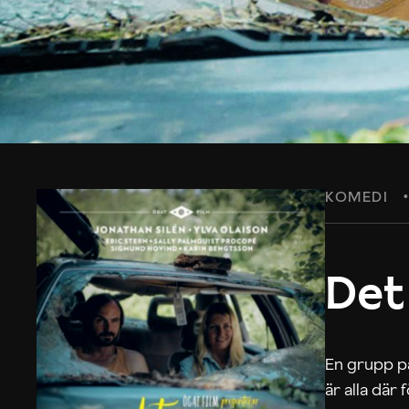
KOMEDI
Det
En grupp på
är alla där