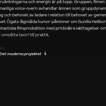
rväntningarna och energin är på topp. Gruppen, filmen
 manliga voice-overn avhandlar ämnen som gruppdynam
g och behovet av ledare i relation till behovet av gem
tivet Ögats lågmälda humor påminner om Gunilla Heilbo
ntastiska filmproduktion med pricksäkra iakttagelser om
 omsätta teori till praktik.
ius