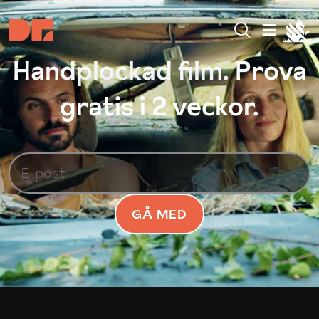
Handplockad film. Prova
gratis i 2 veckor.
GÅ MED