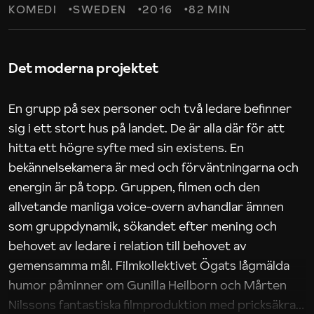
KOMEDI
SWEDEN
2016
82 MIN
Det moderna projektet
En grupp på sex personer och två ledare befinner
sig i ett stort hus på landet. De är alla där för att
hitta ett högre syfte med sin existens. En
bekännelsekamera är med och förväntningarna och
energin är på topp. Gruppen, filmen och den
allvetande manliga voice-overn avhandlar ämnen
som gruppdynamik, sökandet efter mening och
behovet av ledare i relation till behovet av
gemensamma mål. Filmkollektivet Ögats lågmälda
humor påminner om Gunilla Heilborn och Mårten
Nilssons fantastiska filmproduktion med pricksäkra