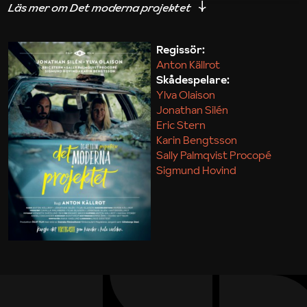
iakttagelser om hur svårt det kan vara att omsätta
teori till praktik.
Regissör:
Anton Källrot
Maja Kekonius
Skådespelare:
Ylva Olaison
Jonathan Silén
Eric Stern
Karin Bengtsson
Sally Palmqvist Procopé
Sigmund Hovind