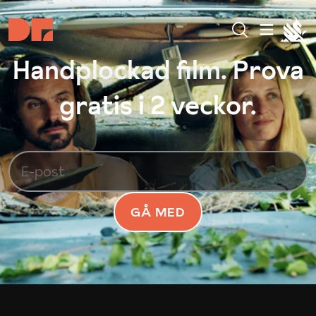
Handplockad film. Prova
gratis i 2 veckor.
GÅ MED