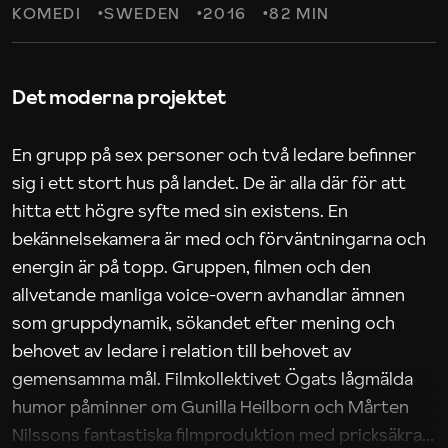
KOMEDI
SWEDEN
2016
82 MIN
Det moderna projektet
En grupp på sex personer och två ledare befinner
sig i ett stort hus på landet. De är alla där för att
hitta ett högre syfte med sin existens. En
bekännelsekamera är med och förväntningarna och
energin är på topp. Gruppen, filmen och den
allvetande manliga voice-overn avhandlar ämnen
som gruppdynamik, sökandet efter mening och
behovet av ledare i relation till behovet av
gemensamma mål. Filmkollektivet Ögats lågmälda
humor påminner om Gunilla Heilborn och Mårten
Nilssons fantastiska filmproduktion med pricksäkra