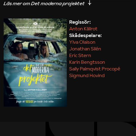
iakttagelser om hur svårt det kan vara att omsätta
teori till praktik.
Regissör:
Anton Källrot
Maja Kekonius
Skådespelare:
Ylva Olaison
Jonathan Silén
Eric Stern
Karin Bengtsson
Sally Palmqvist Procopé
Sigmund Hovind