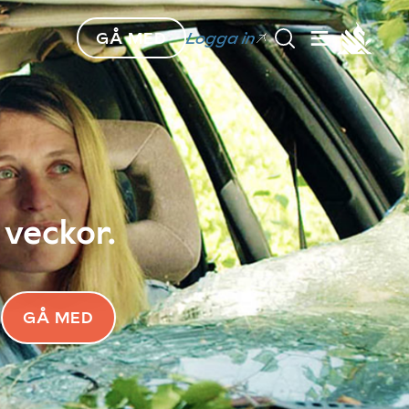
GÅ MED
Logga in
 veckor.
GÅ MED