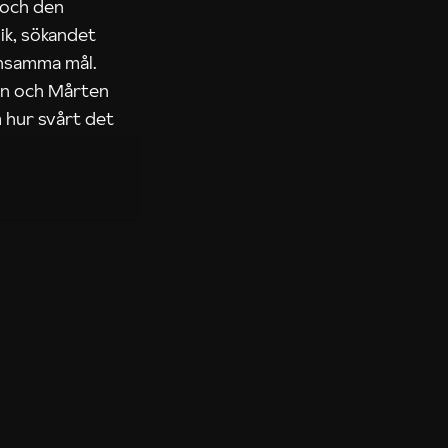
 och den
ik, sökandet
ensamma mål.
rn och Mårten
 hur svårt det