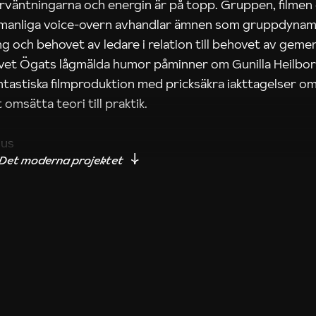
rväntningarna och energin är på topp. Gruppen, filmen
 manliga voice-overn avhandlar ämnen som gruppdynam
g och behovet av ledare i relation till behovet av gem
tivet Ögats lågmälda humor påminner om Gunilla Heilbo
ntastiska filmproduktion med pricksäkra iakttagelser om
 omsätta teori till praktik.
ius