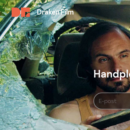
Draken Film
Handplo