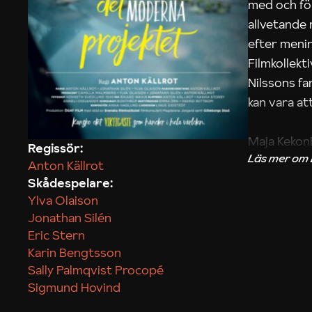
med och fö
allvetande
efter menin
Filmkollek
Nilssons fa
kan vara att
Maja Kekon
Regissör:
Anton Källrot
Skådespelare:
Ylva Olaison
Jonathan Silén
Eric Stern
Karin Bengtsson
Sally Palmqvist Procopé
Sigmund Hovind