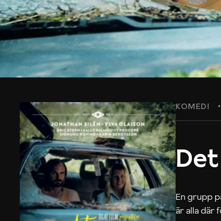
KOMEDI
Det
En grupp på
är alla där