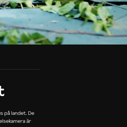
t
us på landet. De
nelsekamera är