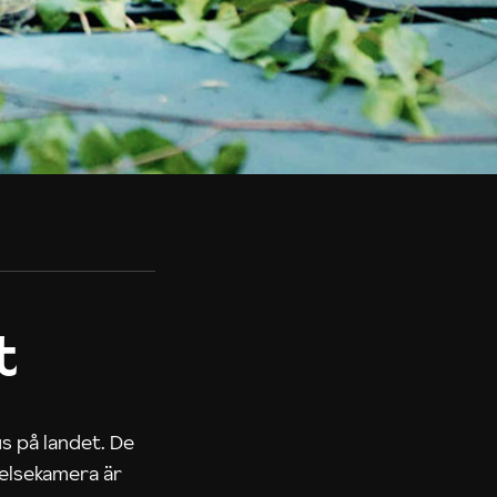
t
us på landet. De
nelsekamera är