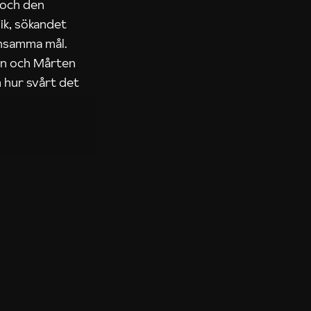
 och den
ik, sökandet
ensamma mål.
rn och Mårten
 hur svårt det