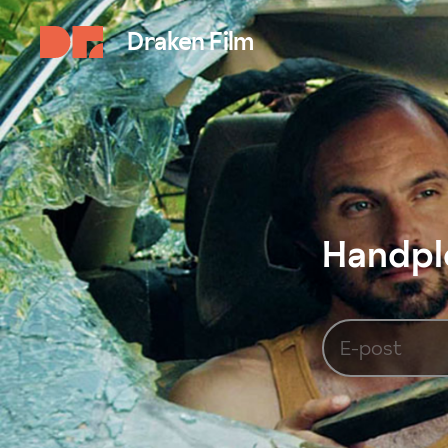
Draken Film
Handplo