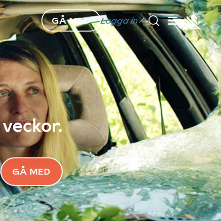
GÅ MED
Logga in
 veckor.
GÅ MED