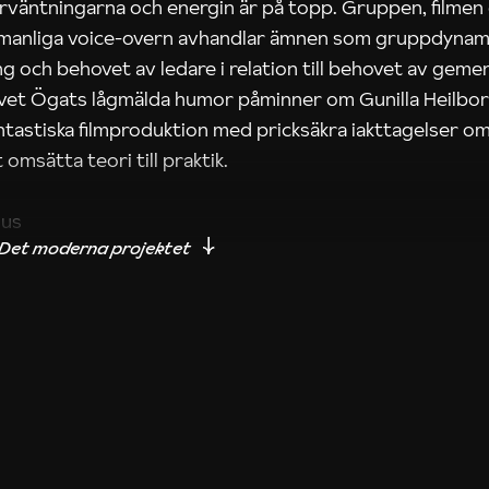
rväntningarna och energin är på topp. Gruppen, filmen
 manliga voice-overn avhandlar ämnen som gruppdynam
g och behovet av ledare i relation till behovet av gem
tivet Ögats lågmälda humor påminner om Gunilla Heilbo
ntastiska filmproduktion med pricksäkra iakttagelser om
 omsätta teori till praktik.
ius