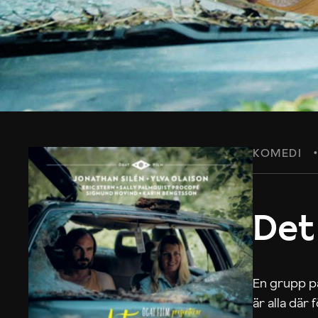
KOMEDI
Det
En grupp på
är alla där