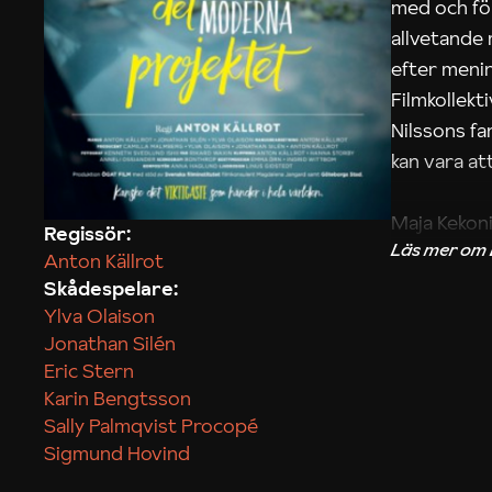
med och fö
allvetande
efter menin
Filmkollek
Nilssons fa
kan vara att
Maja Kekon
Regissör:
Anton Källrot
Skådespelare:
Ylva Olaison
Jonathan Silén
Eric Stern
Karin Bengtsson
Sally Palmqvist Procopé
Sigmund Hovind