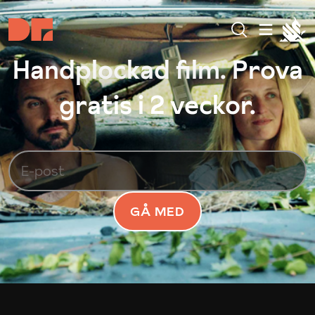
Handplockad film. Prova
gratis i 2 veckor.
GÅ MED