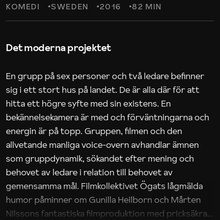
KOMEDI
SWEDEN
2016
82 MIN
Det moderna projektet
En grupp på sex personer och två ledare befinner
sig i ett stort hus på landet. De är alla där för att
hitta ett högre syfte med sin existens. En
bekännelsekamera är med och förväntningarna och
energin är på topp. Gruppen, filmen och den
allvetande manliga voice-overn avhandlar ämnen
som gruppdynamik, sökandet efter mening och
behovet av ledare i relation till behovet av
gemensamma mål. Filmkollektivet Ögats lågmälda
humor påminner om Gunilla Heilborn och Mårten
Nilssons fantastiska filmproduktion med pricksäkra