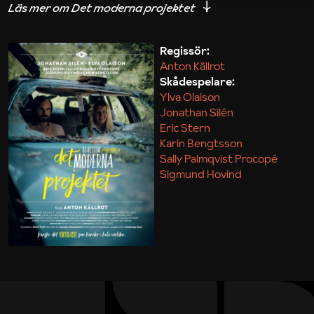
iakttagelser om hur svårt det kan vara att omsätta
teori till praktik.
Regissör:
Anton Källrot
Maja Kekonius
Skådespelare:
Ylva Olaison
Jonathan Silén
Eric Stern
Karin Bengtsson
Sally Palmqvist Procopé
Sigmund Hovind