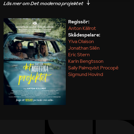
iakttagelser om hur svårt det kan vara att omsätta
teori till praktik.
Regissör:
Anton Källrot
Maja Kekonius
Skådespelare:
Ylva Olaison
Jonathan Silén
Eric Stern
Karin Bengtsson
Sally Palmqvist Procopé
Sigmund Hovind