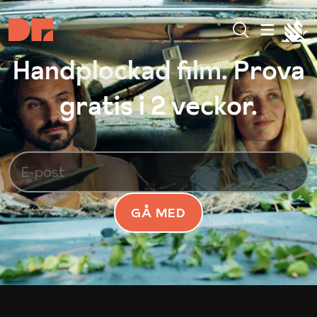
Handplockad film. Prova
gratis i 2 veckor.
GÅ MED