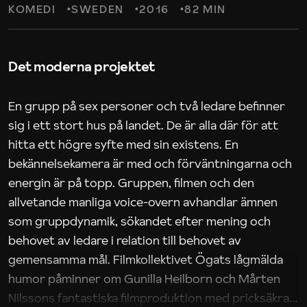
KOMEDI
SWEDEN
2016
82 MIN
Det moderna projektet
En grupp på sex personer och två ledare befinner
sig i ett stort hus på landet. De är alla där för att
hitta ett högre syfte med sin existens. En
bekännelsekamera är med och förväntningarna och
energin är på topp. Gruppen, filmen och den
allvetande manliga voice-overn avhandlar ämnen
som gruppdynamik, sökandet efter mening och
behovet av ledare i relation till behovet av
gemensamma mål. Filmkollektivet Ögats lågmälda
humor påminner om Gunilla Heilborn och Mårten
Nilssons fantastiska filmproduktion med pricksäkra