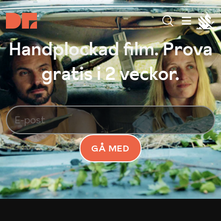
Handplockad film. Prova
gratis i 2 veckor.
GÅ MED