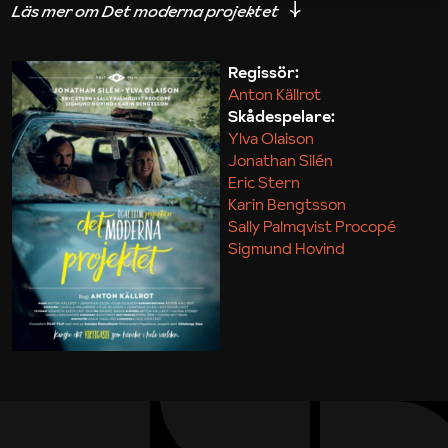
iakttagelser om hur svårt det kan vara att omsätta
teori till praktik.
Regissör:
Anton Källrot
Maja Kekonius
Skådespelare:
Ylva Olaison
Jonathan Silén
Eric Stern
Karin Bengtsson
Sally Palmqvist Procopé
Sigmund Hovind