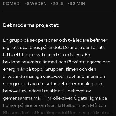
KOMEDI
SWEDEN
2016
82 MIN
Det moderna projektet
En grupp på sex personer och två ledare befinner
sig i ett stort hus på landet. De är alla där för att
hitta ett högre syfte med sin existens. En
bekännelsekamera är med och förväntningarna och
energin är på topp. Gruppen, filmen och den
allvetande manliga voice-overn avhandlar ämnen
som gruppdynamik, sökandet efter mening och
behovet av ledare i relation till behovet av
gemensamma mål. Filmkollektivet Ögats lågmälda
humor påminner om Gunilla Heilborn och Mårten
Nilssons fantastiska filmproduktion med pricksäkra