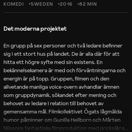
KOMEDI
SWEDEN
2016
82 MIN
Det moderna projektet
En grupp på sex personer och två ledare befinner
sig i ett stort hus på landet. De är alla där för att
hitta ett högre syfte med sin existens. En
bekännelsekamera är med och förväntningarna och
energin är på topp. Gruppen, filmen och den
allvetande manliga voice-overn avhandlar ämnen
som gruppdynamik, sökandet efter mening och
behovet av ledare i relation till behovet av
gemensamma mål. Filmkollektivet Ögats lågmälda
humor påminner om Gunilla Heilborn och Mårten
Nilssons fantastiska filmproduktion med pricksäkra