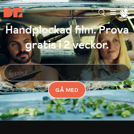
Handplockad film. Prova
gratis i 2 veckor.
GÅ MED