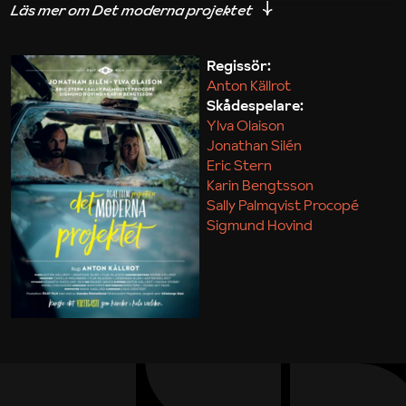
iakttagelser om hur svårt det kan vara att omsätta
teori till praktik.
Regissör:
Anton Källrot
Maja Kekonius
Skådespelare:
Ylva Olaison
Jonathan Silén
Eric Stern
Karin Bengtsson
Sally Palmqvist Procopé
Sigmund Hovind