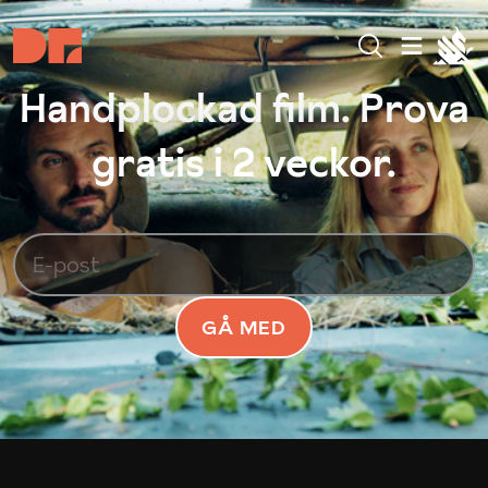
Handplockad film. Prova
gratis i 2 veckor.
GÅ MED