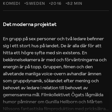
KOMEDI
SWEDEN
2016
82 MIN
Det moderna projektet
En grupp på sex personer och två ledare befinner
sig i ett stort hus på landet. De är alla där för att
hitta ett högre syfte med sin existens. En
bekännelsekamera är med och förväntningarna och
energin är på topp. Gruppen, filmen och den
allvetande manliga voice-overn avhandlar ämnen
som gruppdynamik, sökandet efter mening och
behovet av ledare i relation till behovet av
gemensamma mål. Filmkollektivet Ögats lågmälda
humor påminner om Gunilla Heilborn och Mårten
Nilssons fantastiska filmproduktion med pricksäkra