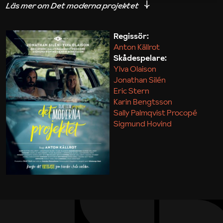
iakttagelser om hur svårt det kan vara att omsätta
teori till praktik.
Regissör:
Anton Källrot
Maja Kekonius
Skådespelare:
Ylva Olaison
Jonathan Silén
Eric Stern
Karin Bengtsson
Sally Palmqvist Procopé
Sigmund Hovind