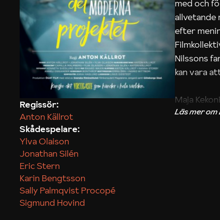
med och fö
allvetande
efter menin
Filmkollek
Nilssons fa
kan vara att
Maja Kekon
Regissör:
Anton Källrot
Skådespelare:
Ylva Olaison
Jonathan Silén
Eric Stern
Karin Bengtsson
Sally Palmqvist Procopé
Sigmund Hovind