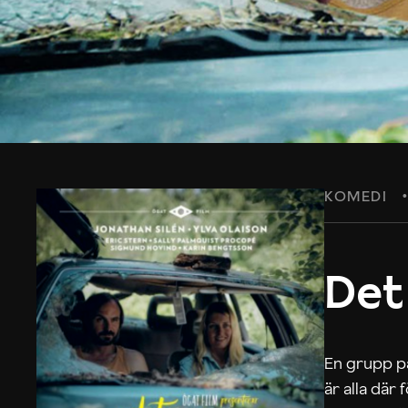
KOMEDI
Det
En grupp på
är alla där