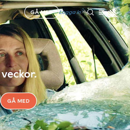
GÅ MED
Logga in
 veckor.
GÅ MED