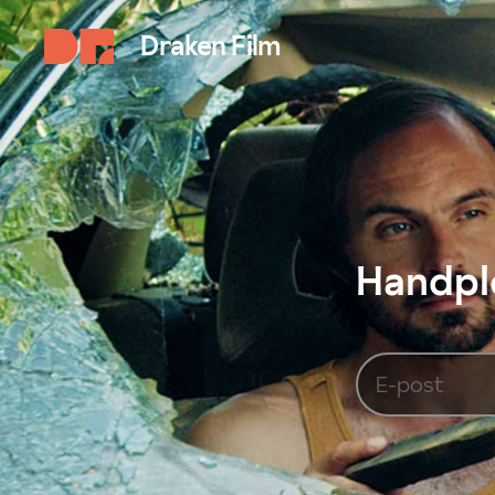
Draken Film
Handplo