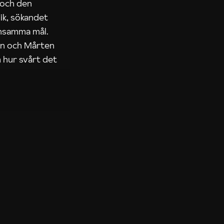
 och den
ik, sökandet
ensamma mål.
rn och Mårten
 hur svårt det