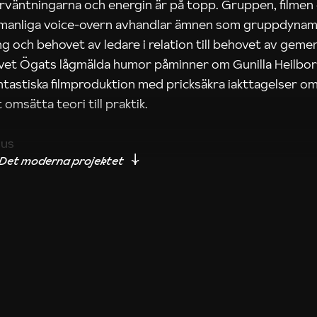
rväntningarna och energin är på topp. Gruppen, filmen
 manliga voice-overn avhandlar ämnen som gruppdynam
g och behovet av ledare i relation till behovet av gem
tivet Ögats lågmälda humor påminner om Gunilla Heilbo
ntastiska filmproduktion med pricksäkra iakttagelser om
 omsätta teori till praktik.
ius