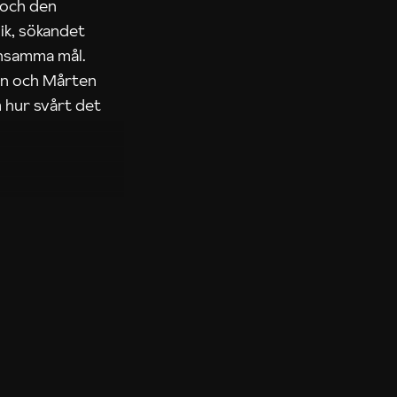
 och den
ik, sökandet
ensamma mål.
rn och Mårten
 hur svårt det