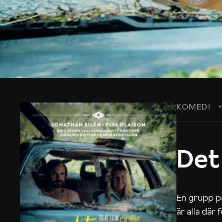
KOMEDI
Det
En grupp på
är alla där