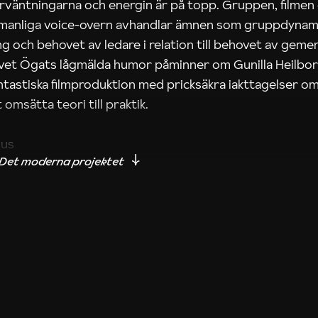
rväntningarna och energin är på topp. Gruppen, filmen
 manliga voice-overn avhandlar ämnen som gruppdynam
g och behovet av ledare i relation till behovet av gem
tivet Ögats lågmälda humor påminner om Gunilla Heilbo
ntastiska filmproduktion med pricksäkra iakttagelser om
 omsätta teori till praktik.
ius