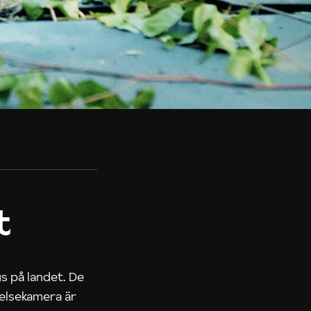
t
us på landet. De
nelsekamera är