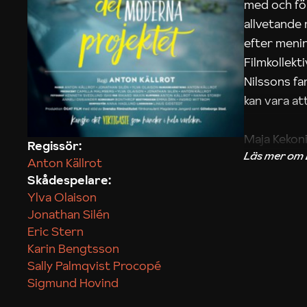
med och fö
allvetande
efter menin
Filmkollek
Nilssons fa
kan vara att
Maja Kekon
Regissör:
Anton Källrot
Skådespelare:
Ylva Olaison
Jonathan Silén
Eric Stern
Karin Bengtsson
Sally Palmqvist Procopé
Sigmund Hovind