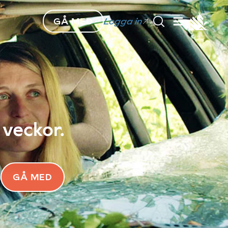
GÅ MED
Logga in
 veckor.
GÅ MED