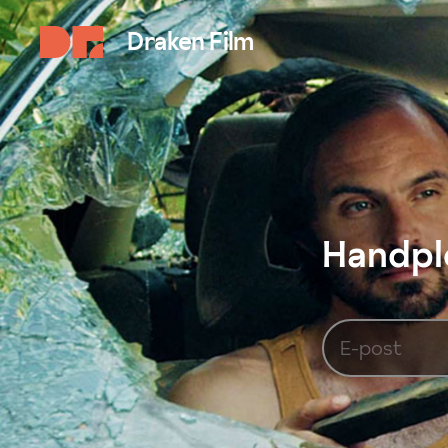
Draken Film
Handplo