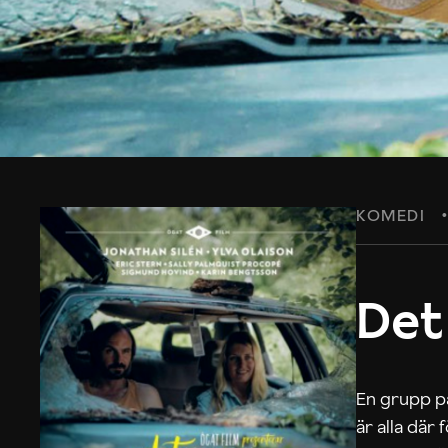
KOMEDI
Det
En grupp på
är alla där