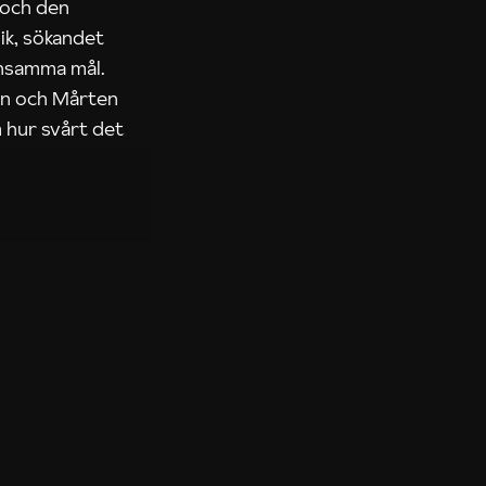
 och den
ik, sökandet
ensamma mål.
rn och Mårten
 hur svårt det