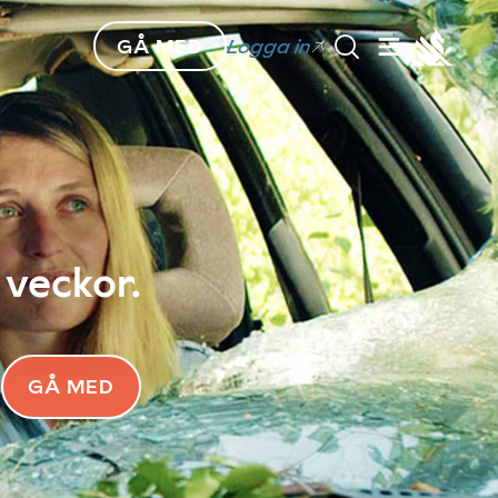
GÅ MED
Logga in
 veckor.
GÅ MED