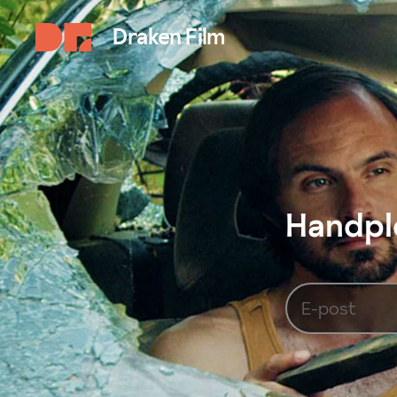
Draken Film
Handplo