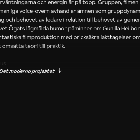
rväntningarna och energin är på topp. Gruppen, filmen
 manliga voice-overn avhandlar ämnen som gruppdynam
g och behovet av ledare i relation till behovet av gem
tivet Ögats lågmälda humor påminner om Gunilla Heilbo
ntastiska filmproduktion med pricksäkra iakttagelser om
 omsätta teori till praktik.
ius