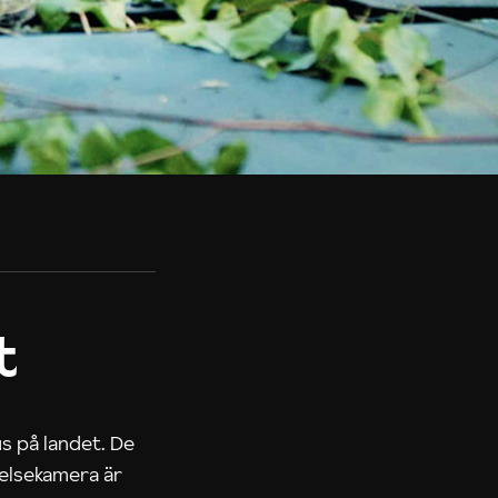
t
us på landet. De
nelsekamera är