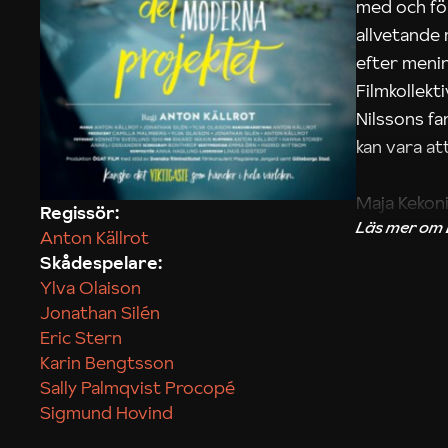
med och fö
allvetande
efter menin
Filmkollek
Nilssons fa
kan vara att
Maja Kekon
Regissör:
Anton Källrot
Skådespelare:
Ylva Olaison
Jonathan Silén
Eric Stern
Karin Bengtsson
Sally Palmqvist Procopé
Sigmund Hovind