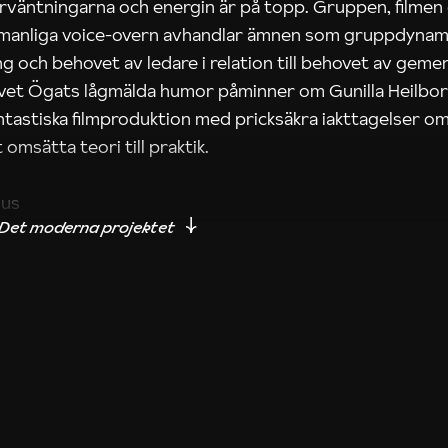
rväntningarna och energin är på topp. Gruppen, filmen
 manliga voice-overn avhandlar ämnen som gruppdynam
g och behovet av ledare i relation till behovet av gem
tivet Ögats lågmälda humor påminner om Gunilla Heilbo
ntastiska filmproduktion med pricksäkra iakttagelser om
 omsätta teori till praktik.
ius