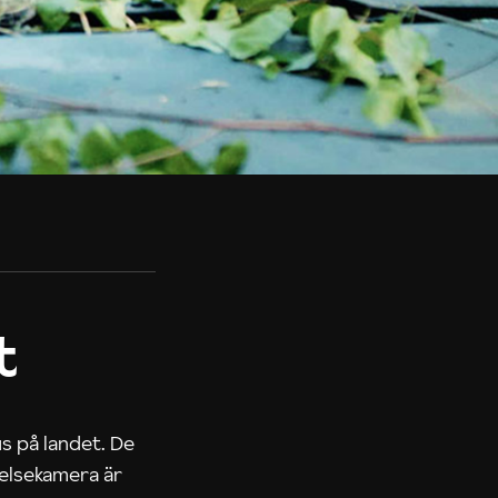
t
us på landet. De
nelsekamera är