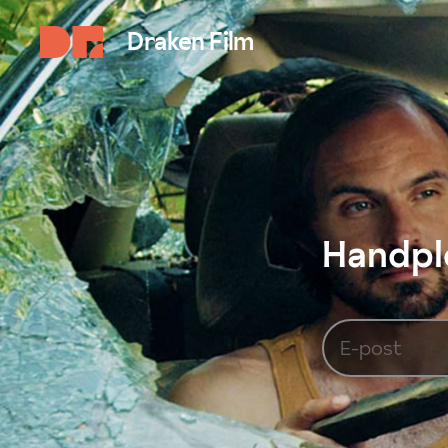
Draken Film
Handplo