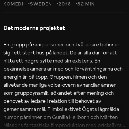
KOMEDI
SWEDEN
2016
82 MIN
Det moderna projektet
En grupp på sex personer och två ledare befinner
sig i ett stort hus på landet. De är alla där för att
hitta ett högre syfte med sin existens. En
bekännelsekamera är med och förväntningarna och
energin är på topp. Gruppen, filmen och den
allvetande manliga voice-overn avhandlar ämnen
som gruppdynamik, sökandet efter mening och
behovet av ledare i relation till behovet av
gemensamma mål. Filmkollektivet Ögats lågmälda
humor påminner om Gunilla Heilborn och Mårten
Nilssons fantastiska filmproduktion med pricksäkra