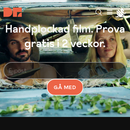
Handplockad film. Prova
gratis i 2 veckor.
GÅ MED