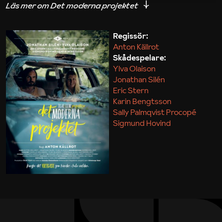
iakttagelser om hur svårt det kan vara att omsätta
teori till praktik.
Regissör:
Anton Källrot
Maja Kekonius
Skådespelare:
Ylva Olaison
Jonathan Silén
Eric Stern
Karin Bengtsson
Sally Palmqvist Procopé
Sigmund Hovind