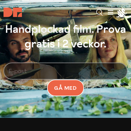
Handplockad film. Prova
gratis i 2 veckor.
GÅ MED