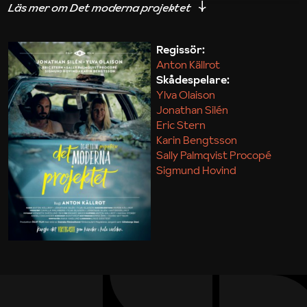
iakttagelser om hur svårt det kan vara att omsätta
teori till praktik.
Regissör:
Anton Källrot
Maja Kekonius
Skådespelare:
Ylva Olaison
Jonathan Silén
Eric Stern
Karin Bengtsson
Sally Palmqvist Procopé
Sigmund Hovind