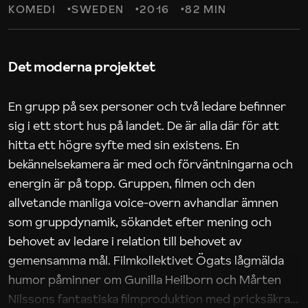
KOMEDI
SWEDEN
2016
82 MIN
Det moderna projektet
En grupp på sex personer och två ledare befinner
sig i ett stort hus på landet. De är alla där för att
hitta ett högre syfte med sin existens. En
bekännelsekamera är med och förväntningarna och
energin är på topp. Gruppen, filmen och den
allvetande manliga voice-overn avhandlar ämnen
som gruppdynamik, sökandet efter mening och
behovet av ledare i relation till behovet av
gemensamma mål. Filmkollektivet Ögats lågmälda
humor påminner om Gunilla Heilborn och Mårten
Nilssons fantastiska filmproduktion med pricksäkra