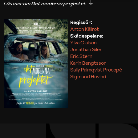
iakttagelser om hur svårt det kan vara att omsätta
teori till praktik.
Regissör:
Anton Källrot
Maja Kekonius
Skådespelare:
Ylva Olaison
Jonathan Silén
Eric Stern
Karin Bengtsson
Sally Palmqvist Procopé
Sigmund Hovind