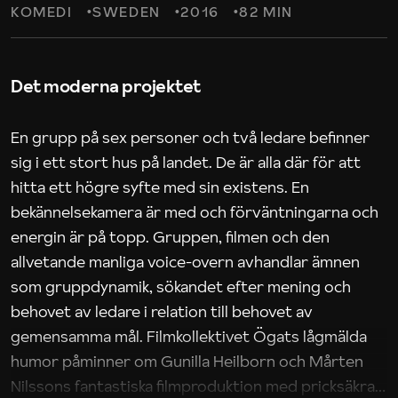
KOMEDI
SWEDEN
2016
82 MIN
Det moderna projektet
En grupp på sex personer och två ledare befinner
sig i ett stort hus på landet. De är alla där för att
hitta ett högre syfte med sin existens. En
bekännelsekamera är med och förväntningarna och
energin är på topp. Gruppen, filmen och den
allvetande manliga voice-overn avhandlar ämnen
som gruppdynamik, sökandet efter mening och
behovet av ledare i relation till behovet av
gemensamma mål. Filmkollektivet Ögats lågmälda
humor påminner om Gunilla Heilborn och Mårten
Nilssons fantastiska filmproduktion med pricksäkra