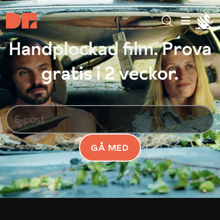
Handplockad film. Prova
gratis i 2 veckor.
GÅ MED