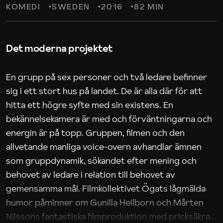
KOMEDI
SWEDEN
2016
82 MIN
Det moderna projektet
En grupp på sex personer och två ledare befinner
sig i ett stort hus på landet. De är alla där för att
hitta ett högre syfte med sin existens. En
bekännelsekamera är med och förväntningarna och
energin är på topp. Gruppen, filmen och den
allvetande manliga voice-overn avhandlar ämnen
som gruppdynamik, sökandet efter mening och
behovet av ledare i relation till behovet av
gemensamma mål. Filmkollektivet Ögats lågmälda
humor påminner om Gunilla Heilborn och Mårten
Nilssons fantastiska filmproduktion med pricksäkra