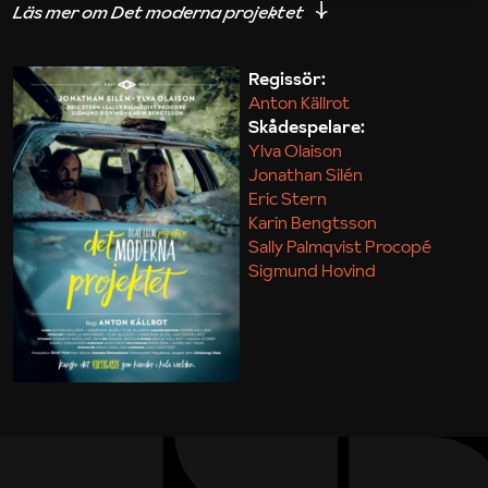
iakttagelser om hur svårt det kan vara att omsätta
teori till praktik.
Regissör:
Anton Källrot
Maja Kekonius
Skådespelare:
Ylva Olaison
Jonathan Silén
Eric Stern
Karin Bengtsson
Sally Palmqvist Procopé
Sigmund Hovind