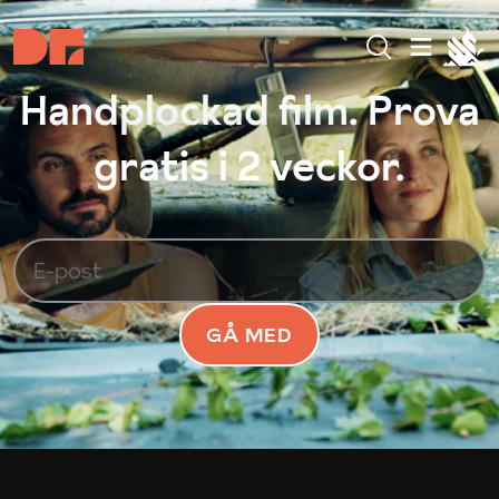
Handplockad film. Prova
gratis i 2 veckor.
GÅ MED