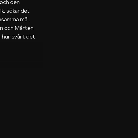
 och den
ik, sökandet
ensamma mål.
rn och Mårten
 hur svårt det