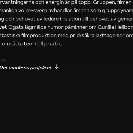
rväntningarna och energin är på topp. Gruppen, filmen
 manliga voice-overn avhandlar ämnen som gruppdynam
g och behovet av ledare i relation till behovet av gem
tivet Ögats lågmälda humor påminner om Gunilla Heilbo
ntastiska filmproduktion med pricksäkra iakttagelser om
 omsätta teori till praktik.
ius