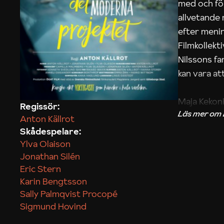
med och fö
allvetande
efter menin
Filmkollek
Nilssons fa
kan vara att
Maja Kekon
Regissör:
Anton Källrot
Skådespelare:
Ylva Olaison
Jonathan Silén
Eric Stern
Karin Bengtsson
Sally Palmqvist Procopé
Sigmund Hovind