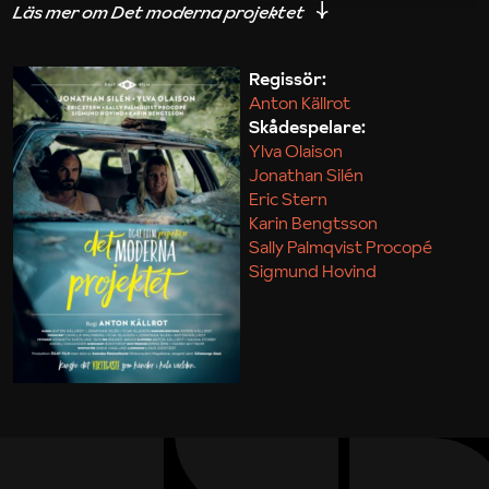
iakttagelser om hur svårt det kan vara att omsätta
teori till praktik.
Regissör:
Anton Källrot
Maja Kekonius
Skådespelare:
Ylva Olaison
Jonathan Silén
Eric Stern
Karin Bengtsson
Sally Palmqvist Procopé
Sigmund Hovind