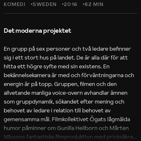
KOMEDI
SWEDEN
2016
82 MIN
Det moderna projektet
En grupp på sex personer och två ledare befinner
sig i ett stort hus på landet. De är alla där för att
hitta ett högre syfte med sin existens. En
bekännelsekamera är med och förväntningarna och
energin är på topp. Gruppen, filmen och den
allvetande manliga voice-overn avhandlar ämnen
som gruppdynamik, sökandet efter mening och
behovet av ledare i relation till behovet av
gemensamma mål. Filmkollektivet Ögats lågmälda
humor påminner om Gunilla Heilborn och Mårten
Nilssons fantastiska filmproduktion med pricksäkra