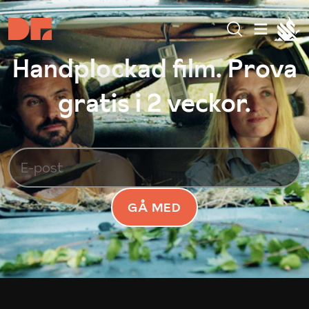
Handplockad film. Prova
gratis i 2 veckor.
GÅ MED