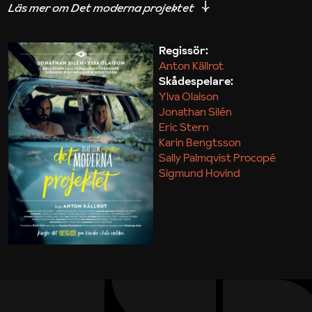
iakttagelser om hur svårt det kan vara att omsätta
teori till praktik.
Regissör:
Anton Källrot
Maja Kekonius
Skådespelare:
Ylva Olaison
Jonathan Silén
Eric Stern
Karin Bengtsson
Sally Palmqvist Procopé
Sigmund Hovind