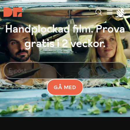
Handplockad film. Prova
gratis i 2 veckor.
GÅ MED