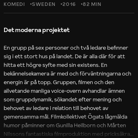
KOMEDI
SWEDEN
2016
82 MIN
Det moderna projektet
En grupp på sex personer och två ledare befinner
sig i ett stort hus på landet. De är alla där för att
hitta ett högre syfte med sin existens. En
bekännelsekamera är med och förväntningarna och
energin är på topp. Gruppen, filmen och den
allvetande manliga voice-overn avhandlar ämnen
som gruppdynamik, sökandet efter mening och
behovet av ledare i relation till behovet av
gemensamma mål. Filmkollektivet Ögats lågmälda
humor påminner om Gunilla Heilborn och Mårten
Nilssons fantastiska filmproduktion med pricksäkra