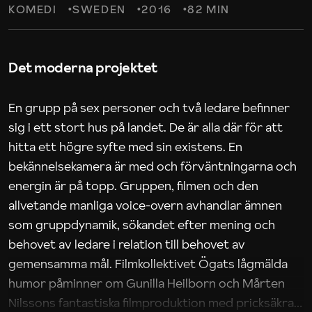
KOMEDI
SWEDEN
2016
82 MIN
Det moderna projektet
En grupp på sex personer och två ledare befinner
sig i ett stort hus på landet. De är alla där för att
hitta ett högre syfte med sin existens. En
bekännelsekamera är med och förväntningarna och
energin är på topp. Gruppen, filmen och den
allvetande manliga voice-overn avhandlar ämnen
som gruppdynamik, sökandet efter mening och
behovet av ledare i relation till behovet av
gemensamma mål. Filmkollektivet Ögats lågmälda
humor påminner om Gunilla Heilborn och Mårten
Nilssons fantastiska filmproduktion med pricksäkra