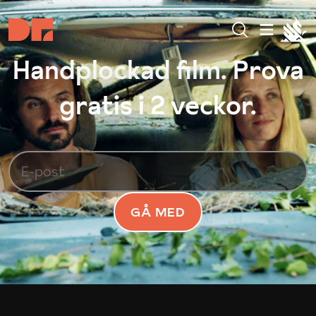
Handplockad film. Prova
gratis i 2 veckor.
GÅ MED