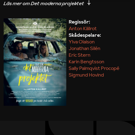
iakttagelser om hur svårt det kan vara att omsätta
teori till praktik.
Regissör:
Anton Källrot
Maja Kekonius
Skådespelare:
Ylva Olaison
Jonathan Silén
Eric Stern
Karin Bengtsson
Sally Palmqvist Procopé
Sigmund Hovind