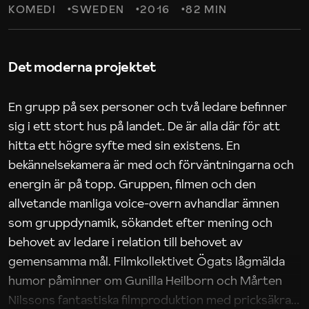
KOMEDI
SWEDEN
2016
82 MIN
Det moderna projektet
En grupp på sex personer och två ledare befinner
sig i ett stort hus på landet. De är alla där för att
hitta ett högre syfte med sin existens. En
bekännelsekamera är med och förväntningarna och
energin är på topp. Gruppen, filmen och den
allvetande manliga voice-overn avhandlar ämnen
som gruppdynamik, sökandet efter mening och
behovet av ledare i relation till behovet av
gemensamma mål. Filmkollektivet Ögats lågmälda
humor påminner om Gunilla Heilborn och Mårten
Nilssons fantastiska filmproduktion med pricksäkra