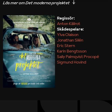
iakttagelser om hur svårt det kan vara att omsätta
teori till praktik.
Regissör:
Anton Källrot
Maja Kekonius
Skådespelare:
Ylva Olaison
Jonathan Silén
Eric Stern
Karin Bengtsson
Sally Palmqvist Procopé
Sigmund Hovind