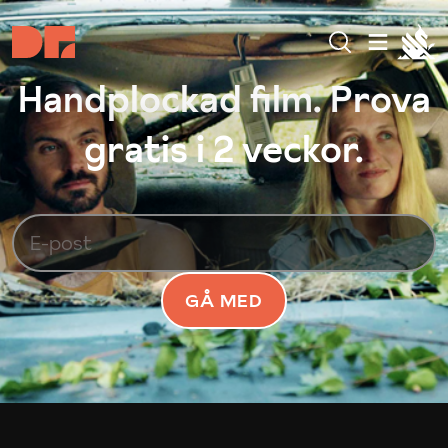
Handplockad film. Prova
gratis i 2 veckor.
GÅ MED