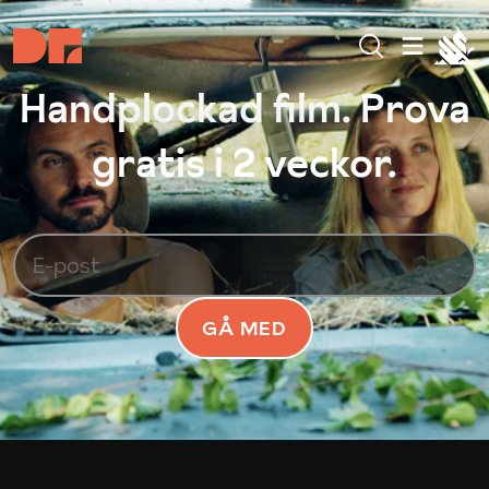
Handplockad film. Prova
gratis i 2 veckor.
GÅ MED