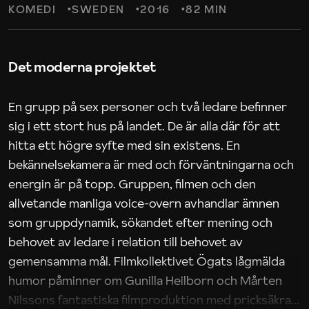
KOMEDI
SWEDEN
2016
82 MIN
Det moderna projektet
En grupp på sex personer och två ledare befinner
sig i ett stort hus på landet. De är alla där för att
hitta ett högre syfte med sin existens. En
bekännelsekamera är med och förväntningarna och
energin är på topp. Gruppen, filmen och den
allvetande manliga voice-overn avhandlar ämnen
som gruppdynamik, sökandet efter mening och
behovet av ledare i relation till behovet av
gemensamma mål. Filmkollektivet Ögats lågmälda
humor påminner om Gunilla Heilborn och Mårten
Nilssons fantastiska filmproduktion med pricksäkra