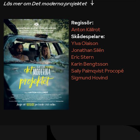
iakttagelser om hur svårt det kan vara att omsätta
teori till praktik.
Regissör:
Anton Källrot
Maja Kekonius
Skådespelare:
Ylva Olaison
Jonathan Silén
Eric Stern
Karin Bengtsson
Sally Palmqvist Procopé
Sigmund Hovind