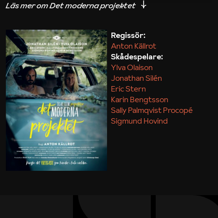
iakttagelser om hur svårt det kan vara att omsätta
teori till praktik.
Regissör:
Anton Källrot
Maja Kekonius
Skådespelare:
Ylva Olaison
Jonathan Silén
Eric Stern
Karin Bengtsson
Sally Palmqvist Procopé
Sigmund Hovind