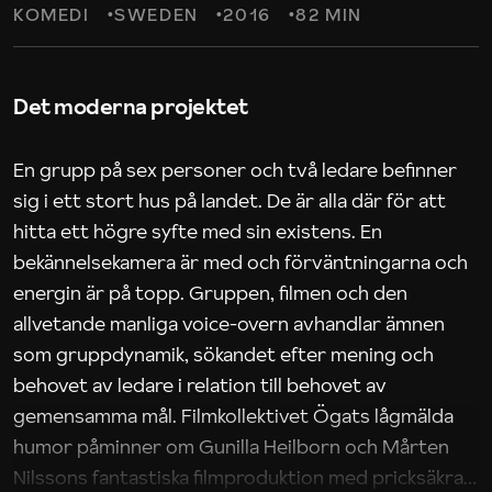
KOMEDI
SWEDEN
2016
82 MIN
Det moderna projektet
En grupp på sex personer och två ledare befinner
sig i ett stort hus på landet. De är alla där för att
hitta ett högre syfte med sin existens. En
bekännelsekamera är med och förväntningarna och
energin är på topp. Gruppen, filmen och den
allvetande manliga voice-overn avhandlar ämnen
som gruppdynamik, sökandet efter mening och
behovet av ledare i relation till behovet av
gemensamma mål. Filmkollektivet Ögats lågmälda
humor påminner om Gunilla Heilborn och Mårten
Nilssons fantastiska filmproduktion med pricksäkra