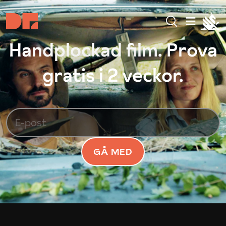
Handplockad film. Prova
gratis i 2 veckor.
GÅ MED