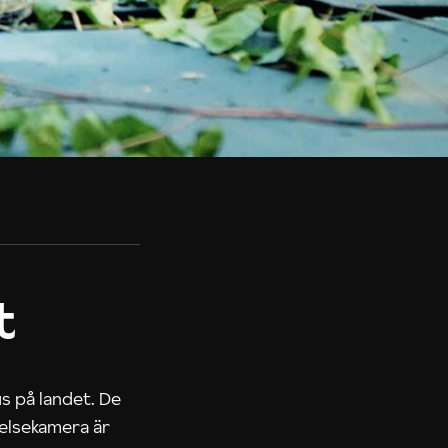
t
us på landet. De
nelsekamera är