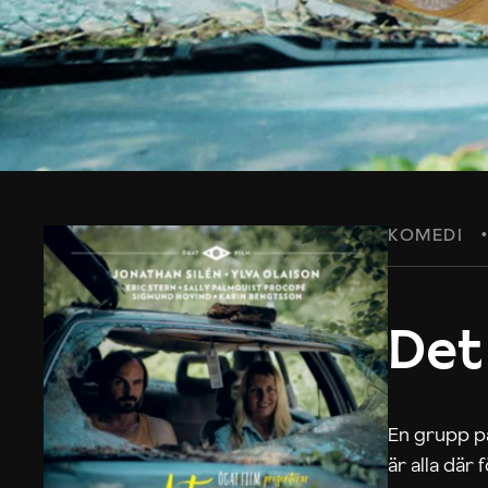
KOMEDI
Det
En grupp på
är alla där