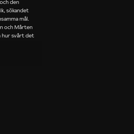
 och den
ik, sökandet
ensamma mål.
rn och Mårten
 hur svårt det