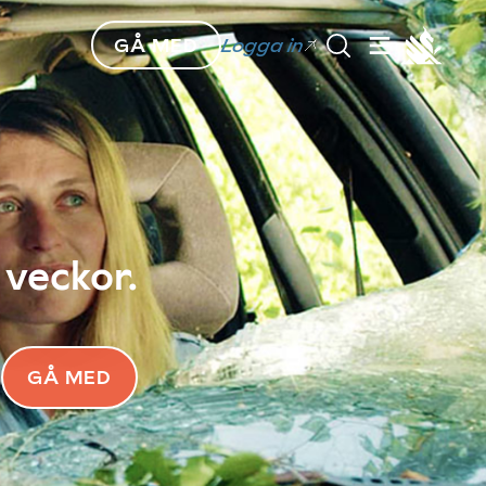
GÅ MED
Logga in
 veckor.
GÅ MED