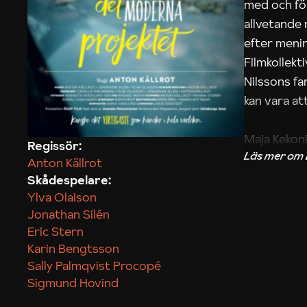
med och fö
allvetande
efter menin
Filmkollek
Nilssons fa
kan vara att
Maja Kekon
Regissör:
Anton Källrot
Skådespelare:
Ylva Olaison
Jonathan Silén
Eric Stern
Karin Bengtsson
Sally Palmqvist Procopé
Sigmund Hovind