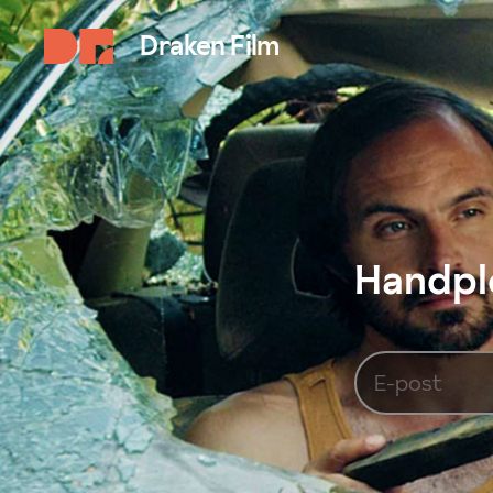
Draken Film
Handplo