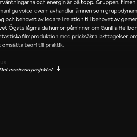
rväntningarna och energin är på topp. Gruppen, filmen
 manliga voice-overn avhandlar ämnen som gruppdynam
g och behovet av ledare i relation till behovet av gem
tivet Ögats lågmälda humor påminner om Gunilla Heilbo
ntastiska filmproduktion med pricksäkra iakttagelser om
 omsätta teori till praktik.
ius