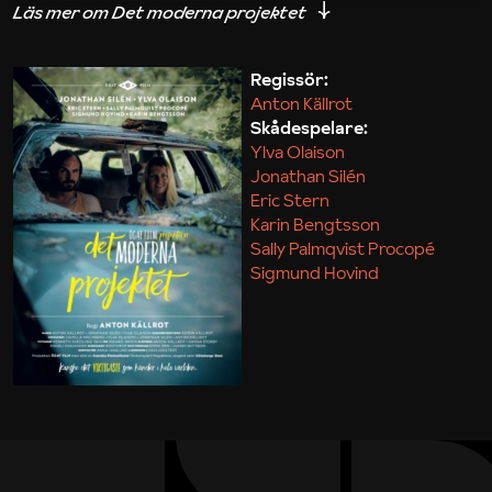
iakttagelser om hur svårt det kan vara att omsätta
teori till praktik.
Regissör:
Anton Källrot
Maja Kekonius
Skådespelare:
Ylva Olaison
Jonathan Silén
Eric Stern
Karin Bengtsson
Sally Palmqvist Procopé
Sigmund Hovind