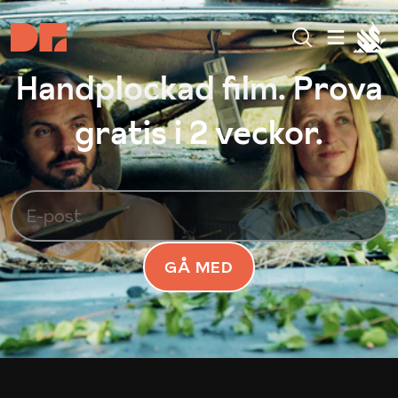
Handplockad film. Prova
gratis i 2 veckor.
GÅ MED