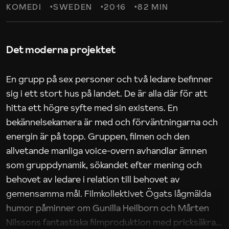
KOMEDI
SWEDEN
2016
82 MIN
Det moderna projektet
En grupp på sex personer och två ledare befinner
sig i ett stort hus på landet. De är alla där för att
hitta ett högre syfte med sin existens. En
bekännelsekamera är med och förväntningarna och
energin är på topp. Gruppen, filmen och den
allvetande manliga voice-overn avhandlar ämnen
som gruppdynamik, sökandet efter mening och
behovet av ledare i relation till behovet av
gemensamma mål. Filmkollektivet Ögats lågmälda
humor påminner om Gunilla Heilborn och Mårten
Nilssons fantastiska filmproduktion med pricksäkra