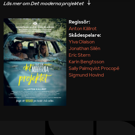
iakttagelser om hur svårt det kan vara att omsätta
teori till praktik.
Regissör:
Anton Källrot
Maja Kekonius
Skådespelare:
Ylva Olaison
Jonathan Silén
Eric Stern
Karin Bengtsson
Sally Palmqvist Procopé
Sigmund Hovind