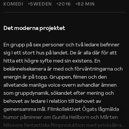
KOMEDI
SWEDEN
2016
82 MIN
Det moderna projektet
En grupp på sex personer och två ledare befinner
sig i ett stort hus på landet. De är alla där för att
hitta ett högre syfte med sin existens. En
bekännelsekamera är med och förväntningarna och
energin är på topp. Gruppen, filmen och den
allvetande manliga voice-overn avhandlar ämnen
som gruppdynamik, sökandet efter mening och
behovet av ledare i relation till behovet av
gemensamma mål. Filmkollektivet Ögats lågmälda
humor påminner om Gunilla Heilborn och Mårten
Nilssons fantastiska filmproduktion med pricksäkra