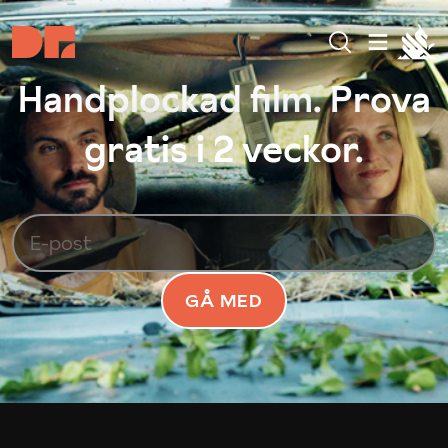
Handplockad film. Prova
gratis i 2 veckor.
GÅ MED