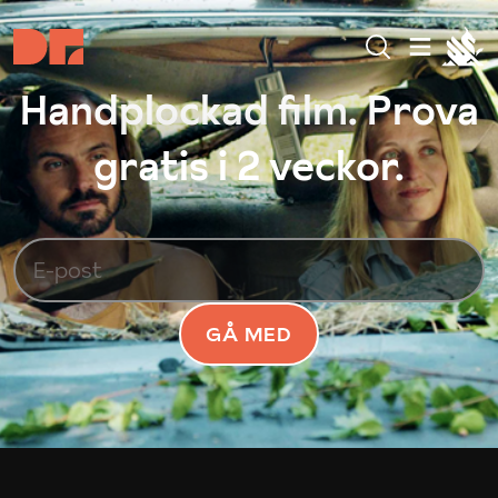
Handplockad film. Prova
gratis i 2 veckor.
GÅ MED