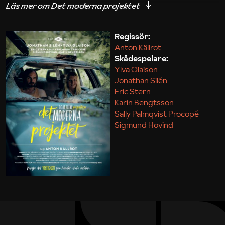
iakttagelser om hur svårt det kan vara att omsätta
teori till praktik.
Regissör:
Anton Källrot
Maja Kekonius
Skådespelare:
Ylva Olaison
Jonathan Silén
Eric Stern
Karin Bengtsson
Sally Palmqvist Procopé
Sigmund Hovind