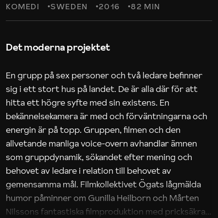
KOMEDI
SWEDEN
2016
82 MIN
Det moderna projektet
En grupp på sex personer och två ledare befinner
sig i ett stort hus på landet. De är alla där för att
hitta ett högre syfte med sin existens. En
bekännelsekamera är med och förväntningarna och
energin är på topp. Gruppen, filmen och den
allvetande manliga voice-overn avhandlar ämnen
som gruppdynamik, sökandet efter mening och
behovet av ledare i relation till behovet av
gemensamma mål. Filmkollektivet Ögats lågmälda
humor påminner om Gunilla Heilborn och Mårten
Nilssons fantastiska filmproduktion med pricksäkra