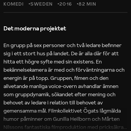
KOMEDI
SWEDEN
2016
82 MIN
Det moderna projektet
En grupp på sex personer och två ledare befinner
sig i ett stort hus på landet. De är alla där för att
hitta ett högre syfte med sin existens. En
bekännelsekamera är med och förväntningarna och
energin är på topp. Gruppen, filmen och den
allvetande manliga voice-overn avhandlar ämnen
som gruppdynamik, sökandet efter mening och
behovet av ledare i relation till behovet av
gemensamma mål. Filmkollektivet Ögats lågmälda
humor påminner om Gunilla Heilborn och Mårten
Nilssons fantastiska filmproduktion med pricksäkra