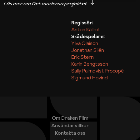
iakttagelser om hur svårt det kan vara att omsätta
teori till praktik.
Regissör:
Anton Källrot
Maja Kekonius
Skådespelare:
Ylva Olaison
Jonathan Silén
Eric Stern
Karin Bengtsson
Sally Palmqvist Procopé
Sigmund Hovind
Om Draken Film
Användarvillkor
Kontakta oss