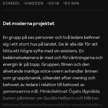
KOMEDI
SWEDEN
2016
82 MIN
Det moderna projektet
En grupp på sex personer och två ledare befinner
sig i ett stort hus på landet. De är alla där för att
hitta ett högre syfte med sin existens. En
bekännelsekamera är med och förväntningarna och
energin är på topp. Gruppen, filmen och den
allvetande manliga voice-overn avhandlar ämnen
som gruppdynamik, sökandet efter mening och
behovet av ledare i relation till behovet av
gemensamma mål. Filmkollektivet Ögats lågmälda
humor påminner om Gunilla Heilborn och Mårten
Nilssons fantastiska filmproduktion med pricksäkra