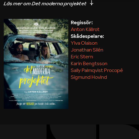
iakttagelser om hur svårt det kan vara att omsätta
teori till praktik.
Regissör:
Anton Källrot
Maja Kekonius
Skådespelare:
Ylva Olaison
Jonathan Silén
Eric Stern
Karin Bengtsson
Sally Palmqvist Procopé
Sigmund Hovind