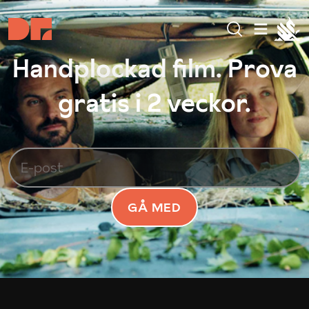
Handplockad film. Prova
gratis i 2 veckor.
GÅ MED