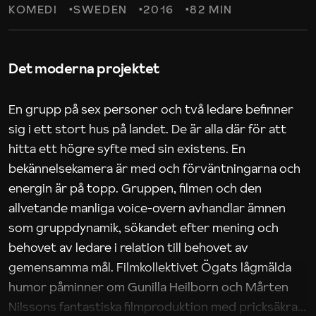
KOMEDI
SWEDEN
2016
82 MIN
Det moderna projektet
En grupp på sex personer och två ledare befinner
sig i ett stort hus på landet. De är alla där för att
hitta ett högre syfte med sin existens. En
bekännelsekamera är med och förväntningarna och
energin är på topp. Gruppen, filmen och den
allvetande manliga voice-overn avhandlar ämnen
som gruppdynamik, sökandet efter mening och
behovet av ledare i relation till behovet av
gemensamma mål. Filmkollektivet Ögats lågmälda
humor påminner om Gunilla Heilborn och Mårten
Nilssons fantastiska filmproduktion med pricksäkra