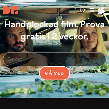
Handplockad film. Prova
gratis i 2 veckor.
GÅ MED