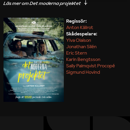
iakttagelser om hur svårt det kan vara att omsätta
teori till praktik.
Regissör:
Anton Källrot
Maja Kekonius
Skådespelare:
Ylva Olaison
Jonathan Silén
Eric Stern
Karin Bengtsson
Sally Palmqvist Procopé
Sigmund Hovind