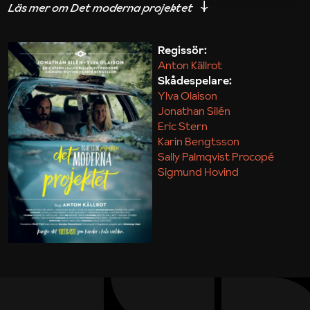
iakttagelser om hur svårt det kan vara att omsätta
teori till praktik.
Regissör:
Anton Källrot
Maja Kekonius
Skådespelare:
Ylva Olaison
Jonathan Silén
Eric Stern
Karin Bengtsson
Sally Palmqvist Procopé
Sigmund Hovind