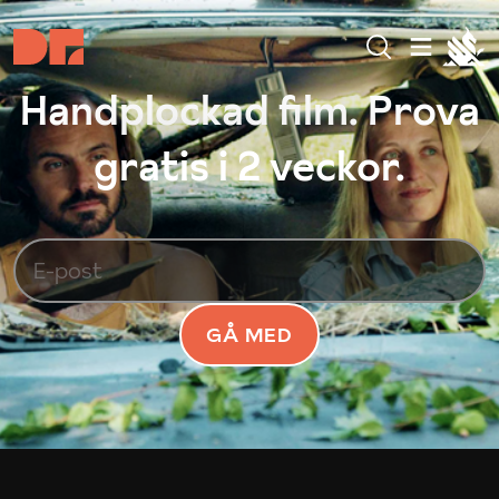
Handplockad film. Prova
gratis i 2 veckor.
GÅ MED