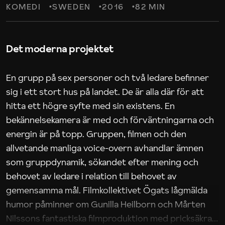
KOMEDI
SWEDEN
2016
82 MIN
Det moderna projektet
En grupp på sex personer och två ledare befinner
sig i ett stort hus på landet. De är alla där för att
hitta ett högre syfte med sin existens. En
bekännelsekamera är med och förväntningarna och
energin är på topp. Gruppen, filmen och den
allvetande manliga voice-overn avhandlar ämnen
som gruppdynamik, sökandet efter mening och
behovet av ledare i relation till behovet av
gemensamma mål. Filmkollektivet Ögats lågmälda
humor påminner om Gunilla Heilborn och Mårten
Nilssons fantastiska filmproduktion med pricksäkra