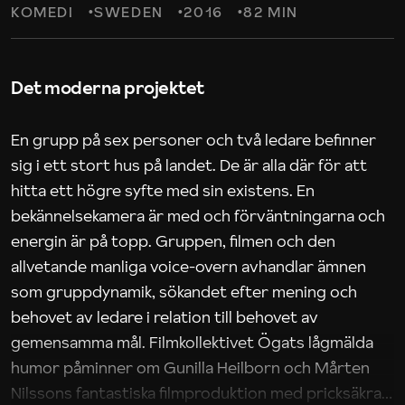
KOMEDI
SWEDEN
2016
82 MIN
Det moderna projektet
En grupp på sex personer och två ledare befinner
sig i ett stort hus på landet. De är alla där för att
hitta ett högre syfte med sin existens. En
bekännelsekamera är med och förväntningarna och
energin är på topp. Gruppen, filmen och den
allvetande manliga voice-overn avhandlar ämnen
som gruppdynamik, sökandet efter mening och
behovet av ledare i relation till behovet av
gemensamma mål. Filmkollektivet Ögats lågmälda
humor påminner om Gunilla Heilborn och Mårten
Nilssons fantastiska filmproduktion med pricksäkra