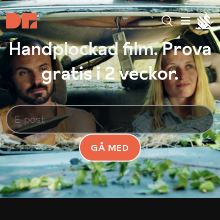
Handplockad film. Prova
gratis i 2 veckor.
GÅ MED