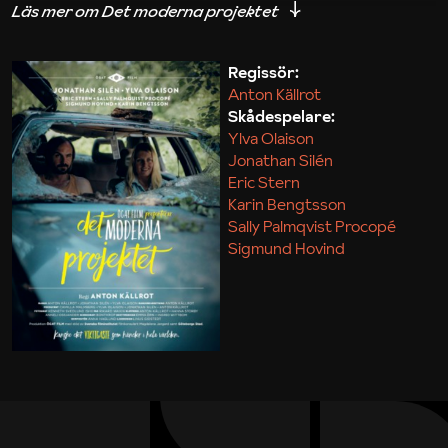
iakttagelser om hur svårt det kan vara att omsätta
teori till praktik.
Regissör:
Anton Källrot
Maja Kekonius
Skådespelare:
Ylva Olaison
Jonathan Silén
Eric Stern
Karin Bengtsson
Sally Palmqvist Procopé
Sigmund Hovind