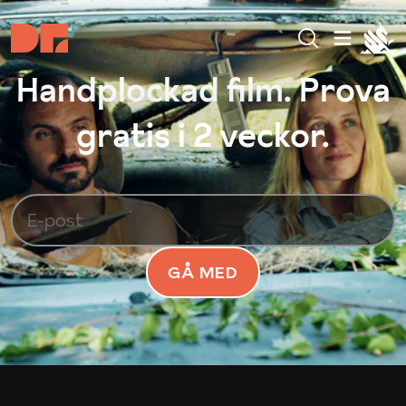
Handplockad film. Prova
gratis i 2 veckor.
GÅ MED