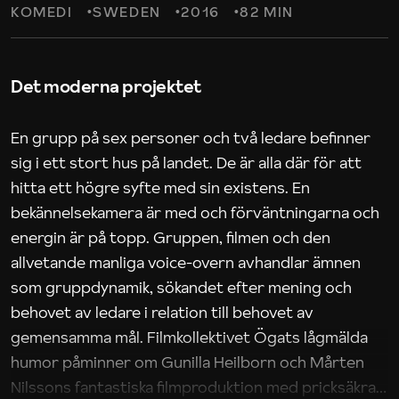
KOMEDI
SWEDEN
2016
82 MIN
Det moderna projektet
En grupp på sex personer och två ledare befinner
sig i ett stort hus på landet. De är alla där för att
hitta ett högre syfte med sin existens. En
bekännelsekamera är med och förväntningarna och
energin är på topp. Gruppen, filmen och den
allvetande manliga voice-overn avhandlar ämnen
som gruppdynamik, sökandet efter mening och
behovet av ledare i relation till behovet av
gemensamma mål. Filmkollektivet Ögats lågmälda
humor påminner om Gunilla Heilborn och Mårten
Nilssons fantastiska filmproduktion med pricksäkra