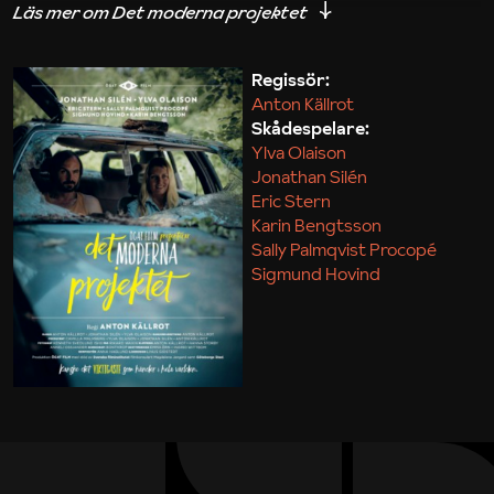
iakttagelser om hur svårt det kan vara att omsätta
teori till praktik.
Regissör:
Anton Källrot
Maja Kekonius
Skådespelare:
Ylva Olaison
Jonathan Silén
Eric Stern
Karin Bengtsson
Sally Palmqvist Procopé
Sigmund Hovind