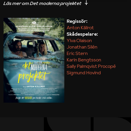
iakttagelser om hur svårt det kan vara att omsätta
teori till praktik.
Regissör:
Anton Källrot
Maja Kekonius
Skådespelare:
Ylva Olaison
Jonathan Silén
Eric Stern
Karin Bengtsson
Sally Palmqvist Procopé
Sigmund Hovind