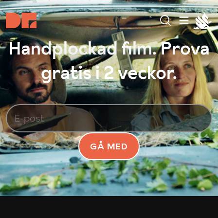
Handplockad film. Prova
gratis i 2 veckor.
GÅ MED