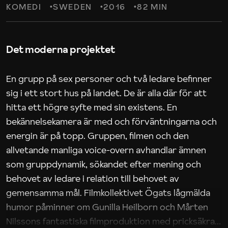
KOMEDI
SWEDEN
2016
82 MIN
Det moderna projektet
En grupp på sex personer och två ledare befinner
sig i ett stort hus på landet. De är alla där för att
hitta ett högre syfte med sin existens. En
bekännelsekamera är med och förväntningarna och
energin är på topp. Gruppen, filmen och den
allvetande manliga voice-overn avhandlar ämnen
som gruppdynamik, sökandet efter mening och
behovet av ledare i relation till behovet av
gemensamma mål. Filmkollektivet Ögats lågmälda
humor påminner om Gunilla Heilborn och Mårten
Nilssons fantastiska filmproduktion med pricksäkra