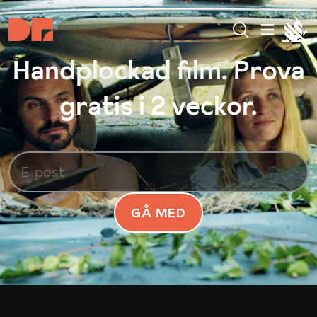
Handplockad film. Prova
gratis i 2 veckor.
GÅ MED