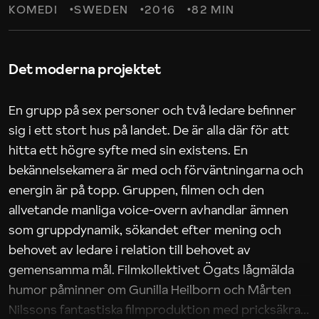
KOMEDI
SWEDEN
2016
82 MIN
Det moderna projektet
En grupp på sex personer och två ledare befinner
sig i ett stort hus på landet. De är alla där för att
hitta ett högre syfte med sin existens. En
bekännelsekamera är med och förväntningarna och
energin är på topp. Gruppen, filmen och den
allvetande manliga voice-overn avhandlar ämnen
som gruppdynamik, sökandet efter mening och
behovet av ledare i relation till behovet av
gemensamma mål. Filmkollektivet Ögats lågmälda
humor påminner om Gunilla Heilborn och Mårten
Nilssons fantastiska filmproduktion med pricksäkra