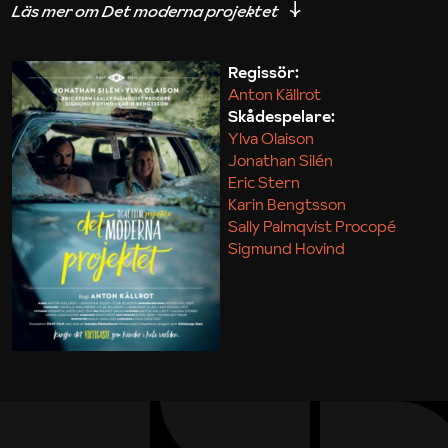
iakttagelser om hur svårt det kan vara att omsätta
teori till praktik.
Regissör:
Anton Källrot
Maja Kekonius
Skådespelare:
Ylva Olaison
Jonathan Silén
Eric Stern
Karin Bengtsson
Sally Palmqvist Procopé
Sigmund Hovind