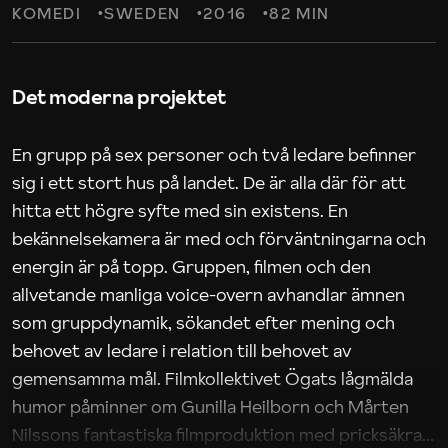
KOMEDI
SWEDEN
2016
82 MIN
Det moderna projektet
En grupp på sex personer och två ledare befinner
sig i ett stort hus på landet. De är alla där för att
hitta ett högre syfte med sin existens. En
bekännelsekamera är med och förväntningarna och
energin är på topp. Gruppen, filmen och den
allvetande manliga voice-overn avhandlar ämnen
som gruppdynamik, sökandet efter mening och
behovet av ledare i relation till behovet av
gemensamma mål. Filmkollektivet Ögats lågmälda
humor påminner om Gunilla Heilborn och Mårten
Nilssons fantastiska filmproduktion med pricksäkra