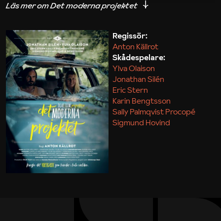
iakttagelser om hur svårt det kan vara att omsätta
teori till praktik.
Regissör:
Anton Källrot
Maja Kekonius
Skådespelare:
Ylva Olaison
Jonathan Silén
Eric Stern
Karin Bengtsson
Sally Palmqvist Procopé
Sigmund Hovind