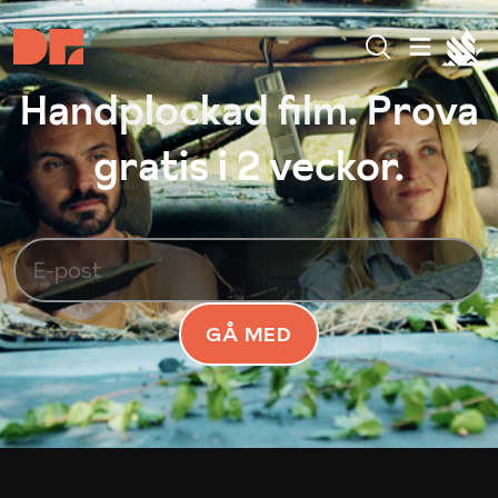
Handplockad film. Prova
gratis i 2 veckor.
GÅ MED