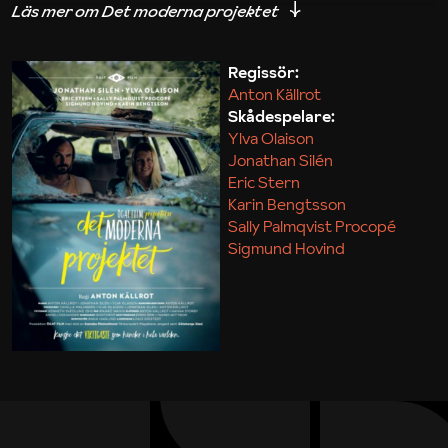
iakttagelser om hur svårt det kan vara att omsätta
teori till praktik.
Regissör:
Anton Källrot
Maja Kekonius
Skådespelare:
Ylva Olaison
Jonathan Silén
Eric Stern
Karin Bengtsson
Sally Palmqvist Procopé
Sigmund Hovind