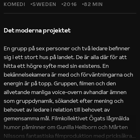
KOMEDI
SWEDEN
2016
82 MIN
Det moderna projektet
En grupp på sex personer och två ledare befinner
sig i ett stort hus på landet. De är alla där för att
hitta ett högre syfte med sin existens. En
bekännelsekamera är med och förväntningarna och
energin är på topp. Gruppen, filmen och den
allvetande manliga voice-overn avhandlar ämnen
som gruppdynamik, sökandet efter mening och
behovet av ledare i relation till behovet av
gemensamma mål. Filmkollektivet Ögats lågmälda
humor påminner om Gunilla Heilborn och Mårten
Nilssons fantastiska filmproduktion med pricksäkra