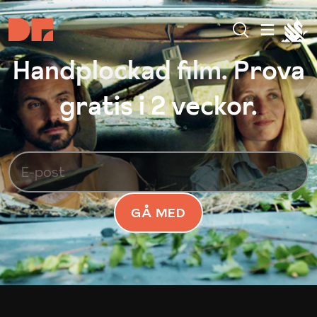
Handplockad film. Prova
gratis i 2 veckor.
GÅ MED