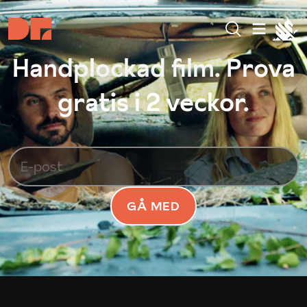
Handplockad film. Prova
gratis i 2 veckor.
GÅ MED