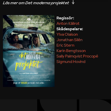
iakttagelser om hur svårt det kan vara att omsätta
teori till praktik.
Regissör:
Anton Källrot
Maja Kekonius
Skådespelare:
Ylva Olaison
Jonathan Silén
Eric Stern
Karin Bengtsson
Sally Palmqvist Procopé
Sigmund Hovind