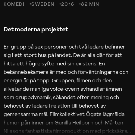
KOMEDI
SWEDEN
2016
82 MIN
Det moderna projektet
En grupp på sex personer och två ledare befinner
sig i ett stort hus på landet. De är alla där för att
hitta ett högre syfte med sin existens. En
bekännelsekamera är med och förväntningarna och
energin är på topp. Gruppen, filmen och den
allvetande manliga voice-overn avhandlar ämnen
som gruppdynamik, sökandet efter mening och
behovet av ledare i relation till behovet av
gemensamma mål. Filmkollektivet Ögats lågmälda
humor påminner om Gunilla Heilborn och Mårten
Nilssons fantastiska filmproduktion med pricksäkra